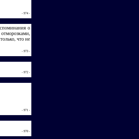
- 974 -
оспоминания о
 отморозками,
только, что не
- 973 -
- 972 -
- 971 -
- 970 -