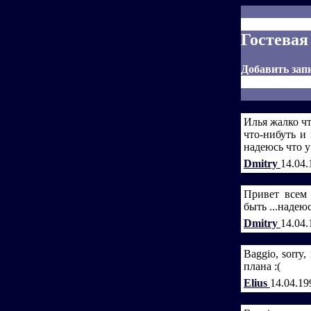
Гостевая
Добавить зап
Илья жалко чт
что-нибуть и 
надеюсь что у
Dmitry
14.04.
Привет всем 
быть ...надеюс
Dmitry
14.04.
Baggio, sorr
плана :(
Elius
14.04.19