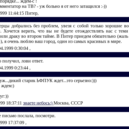
 порядке... ждем-с !
омментатор на ТВ? - уж больно я от него затащился :-))
1999 11:44:15
Питер,
ерцы добрались без проблем, увезя с собой только хорошие в
. Хочется верить, что вы не будете отождествлять нас с теми
или драку во втором тайме. В Питер приедем обязательно (жаль 
), я очень люблю ваш город, один из самых красивых в мире.
04.1999 0:30:04
,
 получил, лови ответ.
04.1999 0:23:44
,
ж...дикий старик ЬФПУК ждет...это серьезно:)))
 ждем:)
г:))
999 18:37:11
знаете небось:)
Москва, СССР
е письмо послала, посмотри.
1999 17:37:09
,