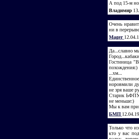
А под 15-м н
Владимир
13
Очень нравитс
ни в перерыве
Mager
12.04.
Да...славно м
Город...кабаки
Гостиница "В
похождения:)
...хм...
Единственное
норовмили ду
не зря ваше р
Старик ЬФПУК
не меньше:)
Мы к вам прие
БМП
12.04.1
Только что из
кто у вас по
палку - тепер