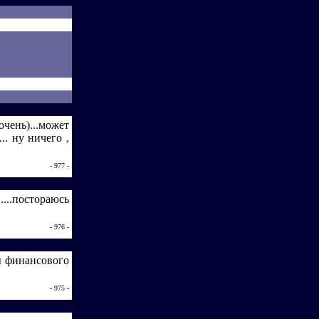
очень)...может
.. ну ничего ,
- 977 -
...постораюсь
- 976 -
ы финансового
- 975 -