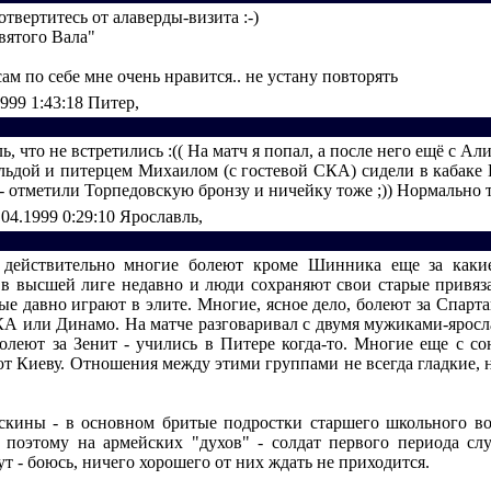
 отвертитесь от алаверды-визита :-)
вятого Вала"
ам по себе мне очень нравится.. не устану повторять
1999 1:43:18
Питер,
ль, что не встретились :(( На матч я попал, а после него ещё с Ал
ильдой и питерцем Михаилом (с гостевой СКА) сидели в кабаке
- отметили Торпедовскую бронзу и ничейку тоже ;)) Нормально 
.04.1999 0:29:10
Ярославль,
 действительно многие болеют кроме Шинника еще за какие
в высшей лиге недавно и люди сохраняют свои старые привяз
ые давно играют в элите. Многие, ясное дело, болеют за Спартак
КА или Динамо. На матче разговаривал с двумя мужиками-яросл
болеют за Зенит - учились в Питере когда-то. Многие еще с с
т Киеву. Отношения между этими группами не всегда гладкие,
скины - в основном бритые подростки старшего школьного во
поэтому на армейских "духов" - солдат первого периода слу
ут - боюсь, ничего хорошего от них ждать не приходится.