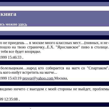
 книга
ись можно
здесь
о не приедешь ... в москве много классных мест....(пивных, и не 
пошло на твою страничку...E.X. "Ярославское" пиво в столице..
 тебя все будет впорядке.
1999 15:46:33
,
болельщикам....народ кто собирается на матч со "Спартаком"..
ь кого-нибут встретить на матче...
1999 15:43:19
provor@yahoo.com
Москва,
y, видимо ничего с выездом с моей стороны не выйдет, проблем
99 12:35:08
,