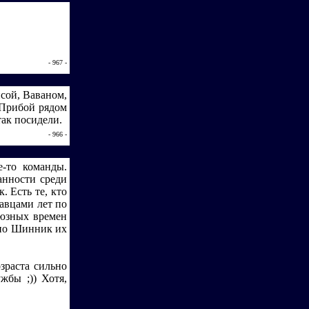
- 967 -
исой, Ваваном,
 Прибой рядом
так посидели.
- 966 -
-то команды.
анности среди
. Есть те, кто
авцами лет по
оюзных времен
 но Шинник их
зраста сильно
жбы ;)) Хотя,