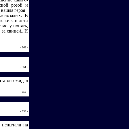
сной розой и
нашла героя -
аснозадых. В
какие-то дети
е могу понять,
 за свиней...И
- 962 -
- 961 -
ита он ожидал
- 959 -
- 958 -
з испытали на