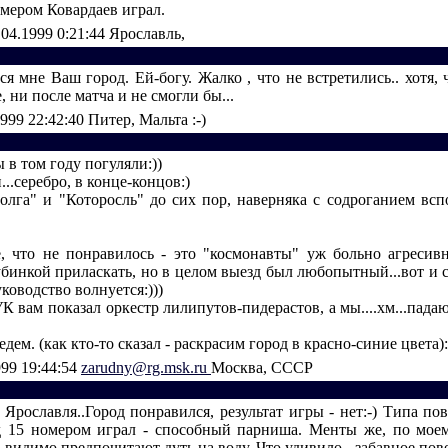
омером Ковардаев играл.
.04.1999 0:21:44
Ярославль,
я мне Ваш город. Ей-богу. Жалко , что не встретились.. хотя, 
, ни после матча и не смогли бы...
1999 22:42:40
Питер, Мальта :-)
ы в том году погуляли:))
...серебро, в конце-концов:)
олга" и "Которосль" до сих пор, наверняка с содроганием вс
, что не понравилось - это "космонавты" уж больно агресив
бинкой приласкать, но в целом выезд был любопытный...вот и с
уководство волнуется:)))
 вам показал оркестр лилипутов-пидерастов, а мы....хм...пада
дем. (как кто-то сказал - раскрасим город в красно-синие цвета):
999 19:44:54
zarudny@rg.msk.ru
Москва, СССР
 Ярославля..Город понравился, результат игры - нет:-) Типа пов
д 15 номером играл - способный парниша. Менты же, по мое
ь видимо предпочитают дуть на воду. Что удивило - забавное пов