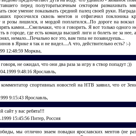
ставшего перед полуторатысячным сектором размахивать мя
ать свое умение показывать средний палец своей руки. Награда 
наших просочился сквозь ментов и отфигачил поклоника кр
от и розы лишился, и мордой поплатился...По дороге на вокзал 
ять камни....Смельчаки, что и говорить. Я вот только одного н
ь в городе, где есть команда высшей лиги и болеть не за нее, а
понял, немало...Печально все это, вам типа не позавидуешь...
инов в Ярике я так и не видел....А что, действительно есть? :-)
999 12:48:59
Морква,
 говоря, не ожидал, что они два раза за игру в створ попадут ;))
.04.1999 9:48:16
Ярославль,
комментатор спортивных новостей на НТВ заявил, что от Зен
1999 9:15:43
Ярославль,
 сайт у вас ребята!!!
4.1999 15:45:56
Питер, Россия
 обиды, мы отлично знаем повадки ярославских ментов (не ра