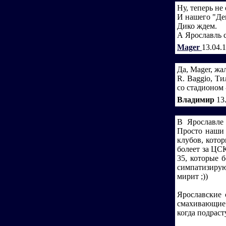
Ну, теперь не
И нашего "Де
Дико ждем.
А Ярославль с
Mager
13.04.
Да, Mager, жа
R. Baggio, Т
со стадионом 
Владимир
13
В Ярославле
Просто наши 
клубов, котор
болеет за ЦС
35, которые 
симпатизирую
мирит ;))
Ярославские 
смахивающие 
когда подраст