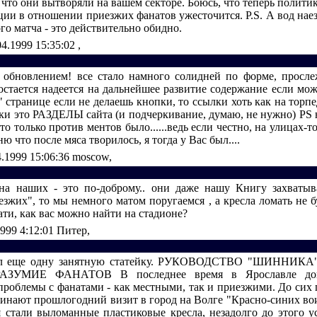
, что они вытворяли на вашем секторе. Боюсь, что теперь полити
ции в отношении приезжих фанатов ужесточится. P.S. А вод наез
го матча - это действительно обидно.
04.1999 15:35:02
,
 обновлением! все стало намного солидней по форме, просле
.остается надеется на дальнейшее развитие содержание если мо
 странице если не делаешь кнопки, то ссылки хоть как на торп
таки это РАЗДЕЛЫ сайта (и подчеркивание, думаю, не нужно) PS 
это только против ментов было......ведь если честно, на улицах-т
ню что после мяса творилось, я тогда у Вас был....
4.1999 15:06:36
moscow,
на наших - это по-доброму.. они даже нашу Книгу захватыв
езжих", то мы немного матом поругаемся , а кресла ломать не бу
ати, как вас можно найти на стадионе?
1999 4:12:01
Питер,
ел еще одну занятную статейку. РУКОВОДСТВО "ШИННИК
ЗУМИЕ ФАНАТОВ В последнее время в Ярославле дов
проблемы с фанатами - как местными, так и приезжими. До сих п
инают прошлогодний визит в город на Волге "Красно-синих во
 стали выломанные пластиковые кресла, незадолго до этого у