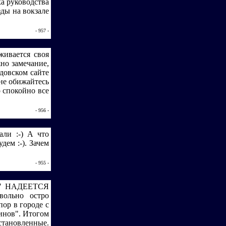
ка руководства
ды на вокзале
- 957 -
живается своя
жно замечание,
едовском сайте
не обижайтесь
о спокойно все
- 956 -
али :-) А что
дем :-). Зачем
- 955 -
А" НАДЕЕТСЯ
ольно остро
ор в городе с
инов". Итогом
становленные.