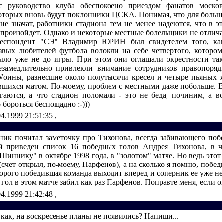
с руководство клуба обеспокоено приездом фанатов москов
оторых вновь будут поклонники ЦСКА. Понимая, что для больш
не значат, работники стадиона тем не менее надеются, что в э
е произойдет. Однако и некоторые местные болельщики не отлич
респондент "СЭ" Владимир ЮРИН был свидетелем того, как
езвых любителей футбола волокли на себе четвертого, котором
ыло уже не до игры. При этом они оглашали окрестности т
езамедлительно привлекли внимание сотрудников правопоряд
Wоины, разнесшие около полутысячи кресел и четыре пьяных я
вшихся матом. По-моему, проблем с местными даже побольше. 
гаются, а что стадион поломали - это не беда, починим, а в
 бороться беспощадно :-)))
04.1999 21:51:35
,
ник почитал заметочку про Тихонова, всегда забивающего поб
й приведен список 16 победных голов Андрея Тихонова, в 
Шиннику" в октябре 1998 года, в "золотом" матче. Но ведь этот
 (счет открыл, по-моему, Парфенов), а на сколько я помню, побе
торого победившая команда выходит вперед и соперник ее уже не
гол в этом матче забил как раз Парфенов. Поправте меня, если 
04.1999 21:42:48
,
как, на воскресенье планы не появились? Напиши...