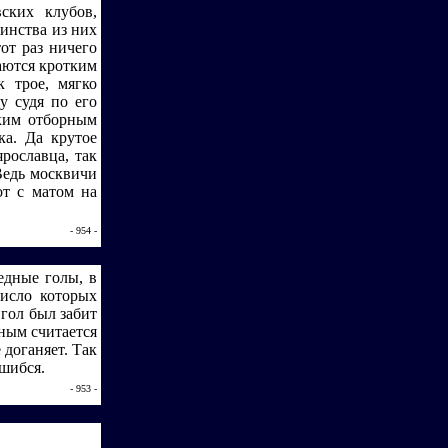
ских клубов,
инства из них
тот раз ничего
аются кротким
 трое, мягко
у судя по его
аким отборным
ка. Да крутое
рославца, так
Ведь москвичи
от с матом на
- 954 -
едные голы, в
число которых
 гол был забит
дным считается
 доганяет. Так
ошибся.
- 953 -