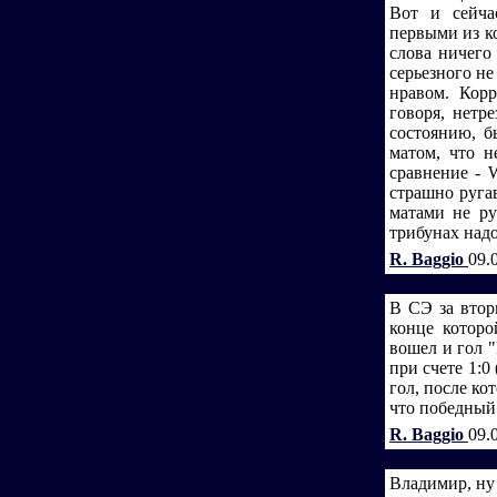
Вот и сейча
первыми из к
слова ничего 
серьезного н
нравом. Кор
говоря, нетр
состоянию, б
матом, что н
сравнение - 
страшно руга
матами не ру
трибунах надо
R. Baggio
09.
В СЭ за втор
конце которо
вошел и гол "
при счете 1:0
гол, после ко
что победный 
R. Baggio
09.
Владимир, ну 