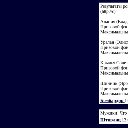
Результаты ро
(http://c)
Алания (Влад
Призовой фон
Максимальный
Уралан (Элист
Призовой фон
Максимальный
Крылья Совето
Призовой фон
Максимальный
Шинник (Ярос
Призовой фон
Максимальный
Бомбардир
1
Мужики! Что з
Штирлиц
13.