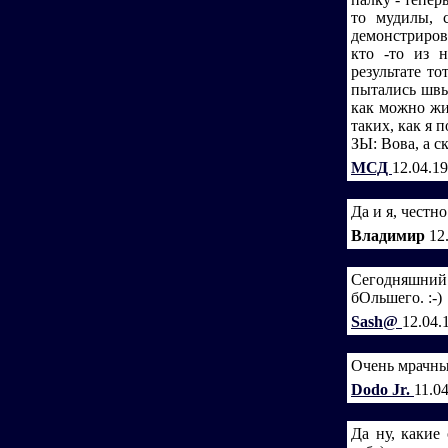
то мудилы, 
демонстриров
кто -то из 
результате т
пытались швыр
как можно жит
таких, как я 
ЗЫ: Вова, а ск
МСД
12.04.1
Да и я, честно
Владимир
12
Сегодняшний 
бОльшего. :-)
Sash@
12.04.
Очень мрачный
Dodo Jr.
11.0
Да ну, какие