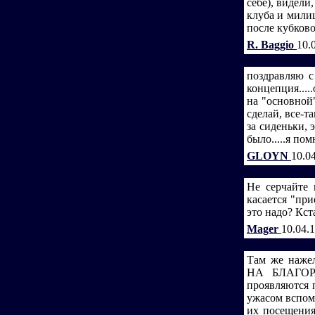
себе), видели
клуба и мили
после кубково
R. Baggio
10.
поздравляю с
концепция....
на "основной"
сделай, все-
за сиденьки, 
было.....я пом
GLOYN
10.0
Не серчайте 
касается "при
это надо? Кст
Mager
10.04.
Там же наж
НА БЛАГОРА
проявляются 
ужасом вспом
их посещения