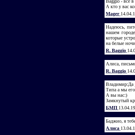
Baggio - все в
А кто у вас к
Mager
14.04.
Надеюсь, пит
нашем городе
которые устро
на белые ночи
R. Baggio
14.
Алиса, письмо
R. Baggio
14.
Владимир:Да у
Типа а мы его
А вы нас:)
Замкнутый кру
БМП
13.04.1
Баджио, я теб
Алиса
13.04.