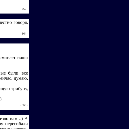
- 965 -
честно говоря,
- 964 -
поминает наши
ные были, все
ейчас, думаю,
ющую трибуну,
)
- 963 -
езло вам :-) А
му перегибали
едение какого-