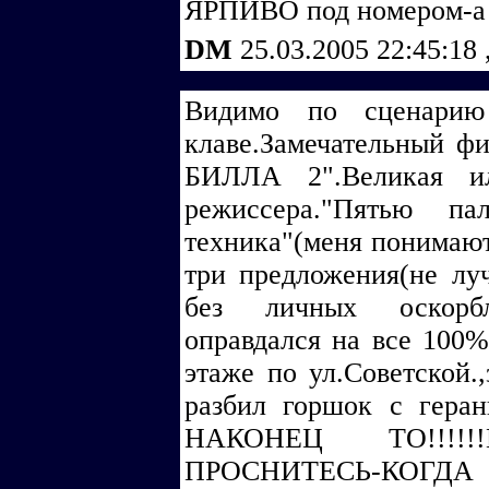
ЯРПИВО под номером-а 
DM
25.03.2005 22:45:18
Видимо по сценарию 
клаве.Замечательный ф
БИЛЛА 2".Великая ил
режиссера."Пятью па
техника"(меня понимаю
три предложения(не лу
без личных оскорбл
оправдался на все 100%
этаже по ул.Советской.
разбил горшок с гер
НАКОНЕЦ ТО!!!!
ПРОСНИТЕСЬ-