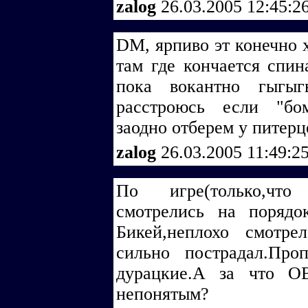
zalog
26.03.2005 12:45:2
DM, ярпиво эт конечно 
там где кончается спин
пока вокантно гыгы
расстроюсь если "бо
заодно отберем у питерц
zalog
26.03.2005 11:49:2
По игре(только,чт
смотрелись на порядо
Бикей,неплохо смотр
сильно пострадал.Про
дурацкие.А за что О
непонятым?