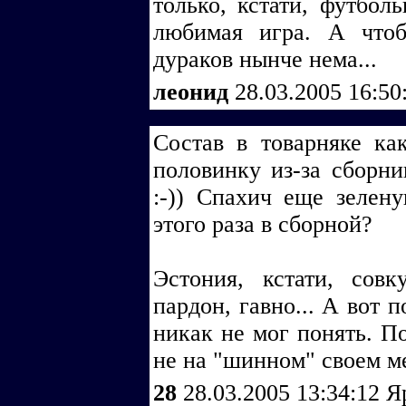
только, кстати, футбо
любимая игра. А что
дураков нынче нема...
леонид
28.03.2005 16:50
Состав в товарняке ка
половинку из-за сборник
:-)) Спахич еще зелен
этого раза в сборной?
Эстония, кстати, совк
пардон, гавно... А вот 
никак не мог понять. По
не на "шинном" своем ме
28
28.03.2005 13:34:12
Я