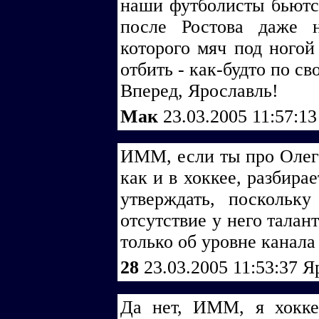
наши футболисты бьются
после Ростова даже 
которого мяч под ногой 
отбить - как-будто по с
Вперед, Ярославль!
Мак
23.03.2005 11:57:1
ИММ, если ты про Олега
как и в хоккее, разбира
утверждать, поскольк
отсутствие у него талан
только об уровне канала
28
23.03.2005 11:53:37
Я
Да нет, ИММ, я хокке