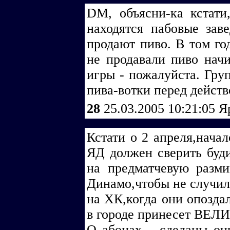
DM, объясни-ка кстати
находятся пабовые зав
продают пиво. В том го
не продавали пиво начи
игры - пожалуйста. Гру
пива-вотки перед действом
28
25.03.2005 10:21:05
Я
Кстати о 2 апреля,начал
ЯД должен сверить буди
на предматчевую разми
Динамо,чтобы не случил
на ХК,когда они опоздал
в городе принесет ВЕЛИ
О абонах.....сделаны о