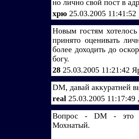
но лично свой пост в а
хрю
25.03.2005 11:41:52
Новым гостям хотелось 
принято оценивать лич
более доходить до оскор
богу.
28
25.03.2005 11:21:42
Я
DM, давай аккуратней в
real
25.03.2005 11:17:49
Вопрос - DM - это р
Мохнатый.