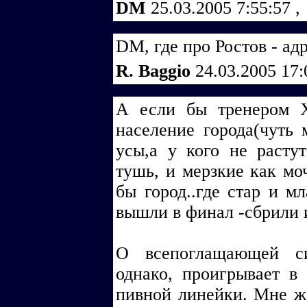
DM
25.03.2005 7:55:57
,
DM, где про Ростов - ад
R. Baggio
24.03.2005 17
А если бы тренером ХК
население города(чуть 
усы,а у кого не расту
тушь, и мерзкие как мо
бы город..где стар и м
вышли в финал -сбрили и
О всепоглащающей си
однако, проигрывает в
пивной линейки. Мне же