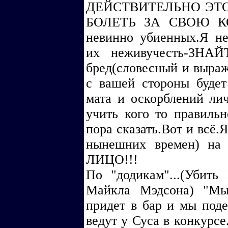
ДЕЙСТВИТЕЛЬНО ЭТ
БОЛЕТЬ ЗА СВОЮ КОМ
невинно убиенных.Я не
их неживучесть-ЗНА
бред(словесный и выра
с вашей стороны будет
мата и оскорблений ли
учить кого то правильн
пора сказать.Вот и всё.
нынешних времен) на
ЛИЦО!!!
По "додикам"...(Убить
Майкла Мэдсона) "Мы
придет в бар и мы подер
ведут у Суса в конкурсе