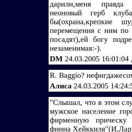
дарили,меня правда 
неоновый герб клуб
бы(охрана,крепкие ш
перемещения с ним по г
посадят),ей богу подр
незаменимая:-).
DM
24.03.2005 16:01:04
R. Baggio? нефигдажесом
Алиса
24.03.2005 14:24
"Слышал, что в этом сл
мужское население гор
фирменную прическу 
финна Хейккиля"(И.Лар