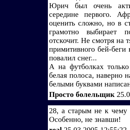
Юрич был очень акти
середине первого. А
оценить сложно, но в с
грамотно выбирает п
отскочит. Не смотря на 
примитивного бей-беги 
повалил снег...
А на футболках только
белая полоса, наверно н
белыми буквами написано
Просто болельщик
25.
28, а старым не к чему 
Особенно, не знавши!
real
25.03.2005 12:55:22