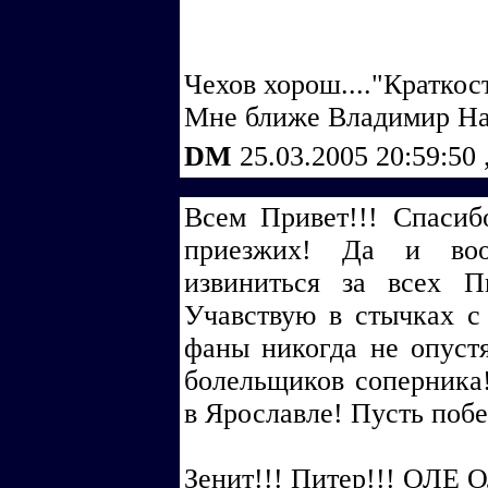
Чехов хорош...."Краткост
Мне ближе Владимир На
DM
25.03.2005 20:59:50
Всем Привет!!! Спаси
приезжих! Да и воо
извиниться за всех П
Учавствую в стычках с
фаны никогда не опуст
болельщиков соперника!
в Ярославле! Пусть поб
Зенит!!! Питер!!! ОЛЕ 