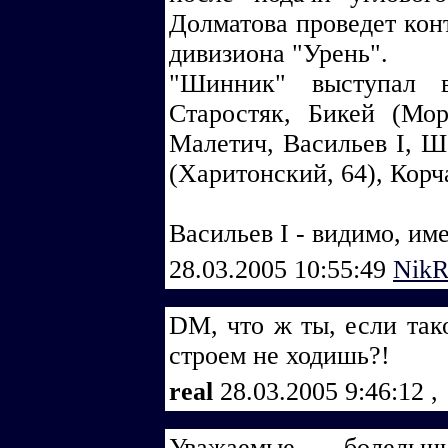
Долматова проведет кон
дивизиона "Урень".
"Шинник" выступал в
Старостяк, Бикей (Мор
Малетич, Васильев I, Ш
(Харитонский, 64), Корч
Васильев I - видимо, им
28.03.2005 10:55:49
Nik
DM, что ж ты, если так
строем не ходишь?!
real
28.03.2005 9:46:12
,
Уважаемые болельщ