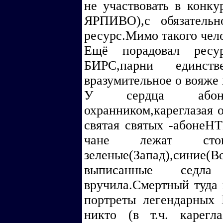
не участвовать в конку
ЯРПИВО),с обязатель
ресурс.Мимо такого чело
Ещё порадовал рес
БИРС,парни единс
вразумительное о вояже
У сердца абон.
охранником,кареглазая 
святая святых -абонеН
чане лежат стоп
зеленые(Запад),синие(Во
выписанные седл
вручила.Смертный туда 
портреты легендарных
никто (в т.ч. карегл