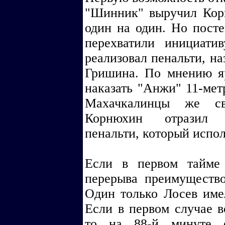
"Шинник" выручил Кор
один на один. Но пост
перехватили инициати
реализовал пенальти, н
Гришина. По мнению яр
наказать "Анжи" 11-мет
Махачкалинцы же св
Корнюхин отразил 
пенальти, который испо
Если в первом тайме
перерыва преимуществ
Один только Лосев име
Если в первом случае в
то на 88-й минуте ф