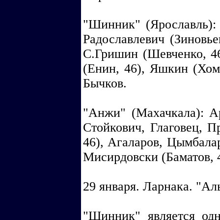
"Шинник" (Ярославль):
Радославлевич (Зиновьев
С.Гришин (Шевченко, 46
(Енин, 46), Яшкин (Хому
Бычков.
"Анжи" (Махачкала): А
Стойкович, Глаговец, П
46), Агаларов, Цымбалар
Мисирдовски (Баматов, 4
29 января. Ларнака. "Ал
"Шинник" является од