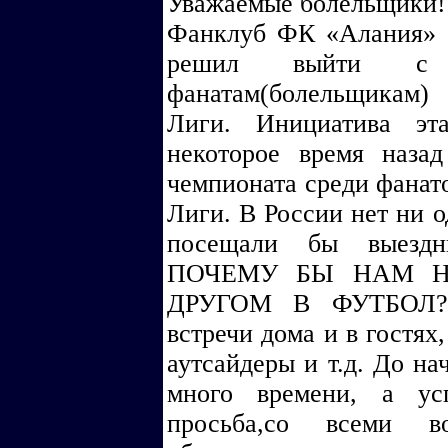
Уважаемые болельщики!
Фанклуб ФК «Алания» 
решил выйти с 
фанатам(болельщикам)
Лиги. Инициатива эт
некоторое время наза
чемпионата среди фанат
Лиги. В России нет ни о
посещали бы выездн
ПОЧЕМУ БЫ НАМ НЕ
ДРУГОМ В ФУТБОЛ? В
встречи дома и в гостях
аутсайдеры и т.д. До на
много времени, а ус
просьба,со всеми в