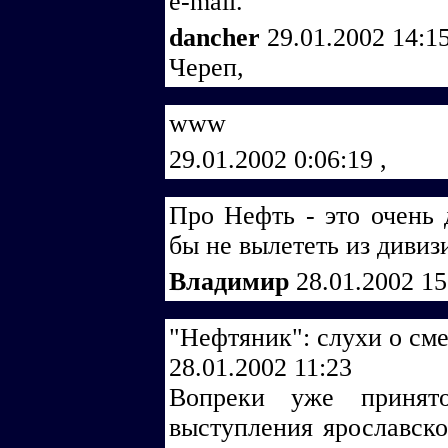
e-mail.
dancher
29.01.2002 14:1
Череп,
www
29.01.2002 0:06:19
,
Про Нефть - это очень 
бы не вылететь из дивиз
Владимир
28.01.2002 1
"Нефтяник": слухи о см
28.01.2002 11:23
Вопреки уже принят
выступления ярославско