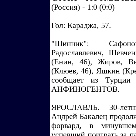
(Россия) - 1:0 (0:0)
Гол: Караджа, 57.
"Шинник": Сафоно
Радославлевич, Шевчен
(Енин, 46), Жиров, В
(Клюев, 46), Яшкин (Кре
сообщает из Турции 
АНФИНОГЕНТОВ.
ЯРОСЛАВЛЬ. 30-лет
Андрей Бакалец продол
форвард, в минувше
успевший поиграть за п