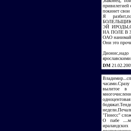
,наконец, по
привилегией 
покинет свои 
Я разбит,
БОЛЕЛЬЩИКА!!!
ЭЙ ИРОДЫ,
НА ПОЛЕ В 
ОАО нанимайте
Они это прочи
Дионис,над
ярославскими
DM
21.02.200
Владимир...с
часами.Сразу 
вылитое в б
многочислен
одноцентова
бодяжат.Тенд
недели.Печал
"Гинесс" сло
О пабе ....
ираландских
противоречи