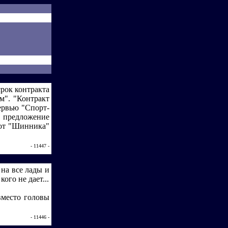
рок контракта
м". "Контракт
ервью "Спорт-
о предложение
е от "Шинника"
- 11447 -
на все лады и
ого не дает...
вместо головы
- 11446 -