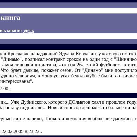
 книга
ись можно
здесь
к в Ярославле нападающий Эдуард Корчагин, у которого истек с
 "Динамо", подписал контракт сроком на один год с "Шиннико
д - моя личная инициатива, - сказал 26-летний футболист в инт
- Что будет дальше, покажет сезон. От "Динамо" мне поступил
 судя по условиям, в моих услугах бело-голубые были в отличи
аинтересованы".
27:00
,
... Уже Дубинского, которого ДОлматов хаял в прошлом году 
к составу подписали... Новый спонсор денюжек-то больше ни на к
ду мозги не парили, Тонков и компания вообще звезданулись, 
й
22.02.2005 8:23:23
,