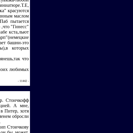
ниатюре.Т.Е,
ка" красуются
шинным маслом
.Паб пытается
 ,что "Гинесс"
абе кста,льют
арп"(немецкие
ает башни-это
ы),в которых
лянешь,так что
 моих любимых
- 11442 -
гр. Стоичкофф
цией. А мне,
в Питер, хотя
менем обросли
.
лип Стоичкову
 он бы, может,