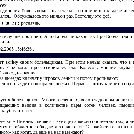
сех.
единения болельщиков неактуальна по причине их малочисле
нялся... Обсуждалось это мильон раз. Бестолку это фсё.
 16:06:21
Ярославль,
йте лучше про пиво! А то Корчагин какой-то. Про Корчагина и 
чились...
02.2005 15:46:36
,
ет войну своим болельщикам. При этом нельзя сказать, что в
т. Еще когда пресс-секретарем был Колесов, мнение клуба 
было однозначное:
а выездах клянчат у игроков деньги и потом пропивают;
енны: съездит полтора человека в Пермь, а потом кричит, горди
ругих болельщиков. Многочисленных, всем стадионом исполн
сещающих выезда в количестве пары сотен человек, пьющ
клубную кассу.
чески «Шинник» является муниципальной собственностью, а не 
тся из областного бюджета за наш счет. С какой стати нынеш
ом» как хотят, да еще на нас наезжают?