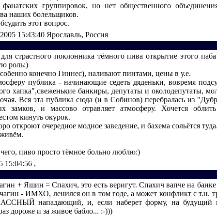
 фанатских группировок, но нет общественного объединения
ва наших болельщиков.
бсудить этот вопрос.
.2005 15:43:40
Ярославль, Россия
 для страстного поклонника тёмного пива открытие этого паба
ю роль:)
собенно конечно Гиннес), наливают пинтами, цены в у.е.
мосферу публика - начинающие седеть дяденьки, вовремя подс
ого хапка",свеженькие банкиры, депутаты и околодепутаты, м
очая. Вся эта публика сюда (и в Собинов) перебралась из "Дуб
ых замков, и массово отравляет атмосферу. Хочется облит
стом кинуть окурок.
оро откроют очередное модное заведение, и бахема сольётся туда
аживём.
чего, пиво просто тёмное больно люблю:)
5 15:04:56
,
агин + Яшин = Спахич, это есть веригут. Спахич вапче на банке
чагин - ИМХО, ленился он в том годе, а может конфликт с т.н. т
АССНЫЙ нападающий, и, если наберет форму, на будущий г
аз дороже и за живое бабло... :-)))