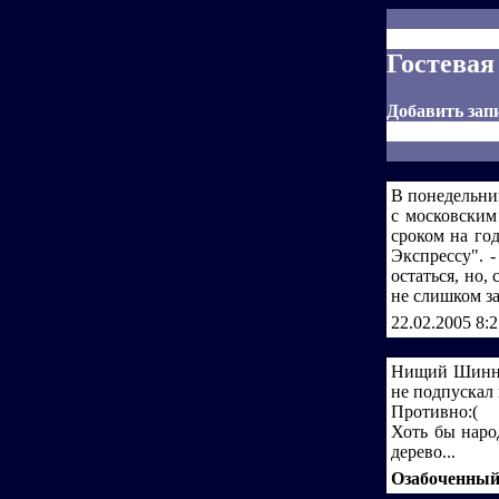
Гостевая
Добавить зап
В понедельни
с московским
сроком на го
Экспрессу". 
остаться, но,
не слишком з
22.02.2005 8:
Нищий Шинник
не подпускал 
Противно:(
Хоть бы наро
дерево...
Озабоченны