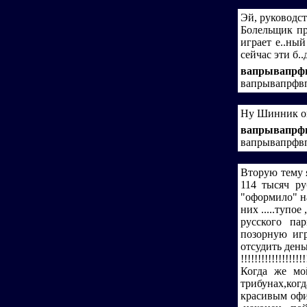
Эй, руководст
Болельщик пр
играет е..ны
сейчас эти б..
вапрывапрф
вапрывапрфв
Ну Шинник о
вапрывапрф
вапрывапрфв
Вторую тему я
114 тысяч р
"оформило" н
них .....тупо
русского па
позорную игр
отсудить день
!!!!!!!!!!!!!!!!!!!
Когда же мо
трибунах,ко
красивым офи