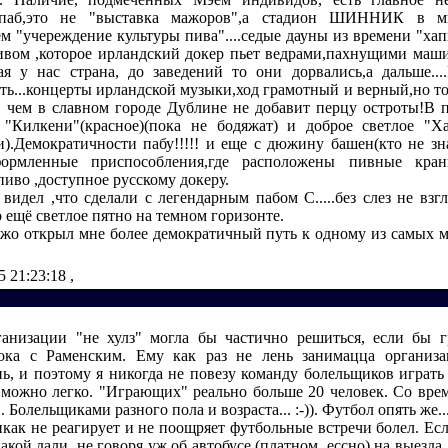
паб,это не "выставка мажоров",а стадион ШИННИК в ми
ем "учереждение культуры пива"....седые дауны из времени "хап
ивом ,которое ирландский докер пьет ведрами,пахнущими ма
ая у нас страна, до заведений то они дорвались,а дальше...
ть...концерты ирландской музыки,ход грамотный и верный,но то
, чем в славном городе Дублине не добавит перцу остроты!В п
"Килкени"(красное)(пока не бодяжат) и доброе светлое "Х
и).Демократичности пабу!!!!! и еще с дюжину башен(кто не зн
ормленные приспособления,где расположены пивные кран
иво ,доступное русскому докеру.
видел ,что сделали с легендарным пабом С.....без слез не взг
 ещё светлое пятно на темном горизонте.
жо открыл мне более демократичный путь к одному из самых
5 21:23:18
,
анизации "не хулз" могла бы частично решиться, если бы 
ока с Раменским. Ему как раз не лень занимацца организа
нь, и поэтому я никогда не повезу команду болельщиков играть 
 можно легко. "Играющих" реально больше 20 человек. Со вре
 Болельщиками разного пола и возраста... :-)). Футбол опять же..
икак не реагирует и не поощряет футбольные встречи болел. Ес
акой дали, не говоря уж об автобусе (платном, ессно) на выезда,