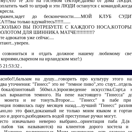
ймут,что те ,кто на гостевом секторе,далеко от дома ЛЮДИ
оплатить чьей то штраф и эти ЛЮДИ останутся с командой,когда 
кресла.
поражен,задет до бесконечности......МОЙ КЛУБ СУ
!вы только вдумайтесь!!!!!!......
СКОЛЬКО ВЫ ПОТРЕБУЕТЕ С КАЖДОГО НОСА,КОТОР
ЗОЛОТОМ ДЛЯ ШИННИКА МАТЧЕ!!!!!!!!!!!?
 адвокатов уже сейчас....
тают...уверен.
о созвониться и отдать должное нашему любимому свет
 корнями,свареном на ирландском мхе!:)
5 21:53:32
,
пасибо!!,бальзам на душу....говорить про культуру этого 
два уточнения: "Гинесс" это не "темное пиво",это стаут...отдел
окал(пинтовый 560мл.л.)произведение искусства.Сорт,а
ных вариантов темного. На пене настоящего "Гинесса" д
я монета и не тонуть.Второе.... "Гинесс" в пабе при
енция появилась пару месяцев назад....лучший "Гинесс" разли
ьно,но это факт,доказаный не только моим языком и горта
жно и дорого,разбодяжить водой преступные ручки могут.
место изначально неверно выбрано...ориентация паба Д.(
 пабов так называются) на клиентов дорого хостела и 
е. Наличие, подмеченных Мэем индивидов, есть главное не