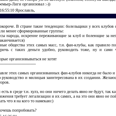
мьер-Лиги организовал :-))
 16:55:10
Ярославль,
окороче. В стране такие тенденции: болельщики у всех клубов с
 или менее сформированные группы:
ссы народа, искренне переживающие за клуб и болеющие за не
заканчивается)
нные общества этих самых масс, т.н. фан-клубы, как правило п
стричь с таких деньги удобно, руководить тоже, ну и сами
оторые организовываться не хотят
----------------------------
авле этих самых организованных фан-клубов никогда не было и 
о руководство и милицыя заинтересована в их создании. Желающ
оров.
есть в среде т.н. хулз, но они ничего делать явно не будут, так к
ижения требует легализации и их самих, а на это они явно не по
ать что я на кого то намекаю:)
хочешь попробовать?