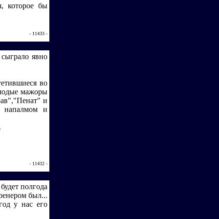
, которое бы
- 11433 -
 сыграло явно
уетившиеся во
олодые мажоры
рав","Пенат" и
ь напалмом и
.
- 11432 -
 будет полгода
ренером был...
од у нас его