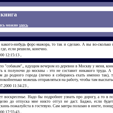
 книга
ись можно
здесь
 какого-нибудь форс-мажора, то так и сделаю. А вы во-сколько 
 где, если решили, конечно.
000 12:15:13
,
 "собакам",, идущим вечером из деревни в Москву у меня, коне
ть к полуночи до москвы - это не составит никакого труда. А 
м до родного города (лично я собираюсь ехать именно так), т
покойненько можешь отправляться на работу, чтобы там выспаться 
07.2000 11:34:23
,
ет воскресенье. Надо бы подробнее узнать про дорогу, а то в 
еделю до отпуска мне никто отгул не даст. Баджо, если будет
кинь пожалуйста в гостевую. Сам завтра полазаю в инете, поищ
000 17:55:43
,