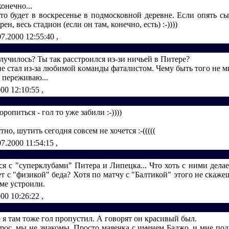
конечно...
то будет в воскресенье в подмосковной деревне. Если опять сы
рен, весь стадион (если он там, конечно, есть) :-))))
07.2000 12:55:40
,
случилось? Ты так расстроился из-зи ничьей в Питере?
не стал из-за любимой команды фаталистом. Чему быть того не м
 переживаю...
000 12:10:55
,
торопиться - гол то уже забили :-))))
тно, шутить сегодня совсем не хочется :-(((((
07.2000 11:54:15
,
.ся с "суперклубами" Питера и Липецка... Что хоть с ними дела
 с "физикой" беда? Хотя по матчу с "Балтикой" этого не скаже
ме устроили.
000 10:26:22
,
 я там тоже гол пропустил. А говорят он красивый был.
рос, мы не знакомы. Просто маяечка с именем Баджо, и мне под