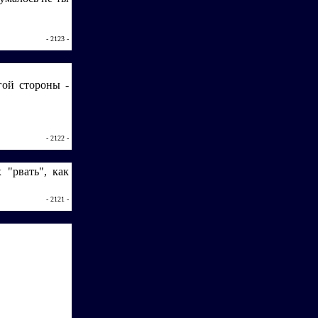
- 2123 -
гой стороны -
- 2122 -
 "рвать", как
- 2121 -