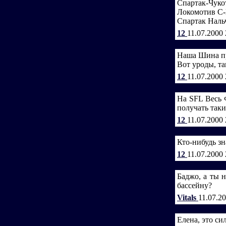
Спартак-Чукот
Локомотив С-
Спартак Нальч
12
11.07.2000
Наша Шина про
Вот уроды, та
12
11.07.2000
На SFL Весь 
получать таки
12
11.07.2000
Кто-нибудь зн
12
11.07.2000
Баджо, а ты 
бассейну?
Vitals
11.07.2
Елена, это сил