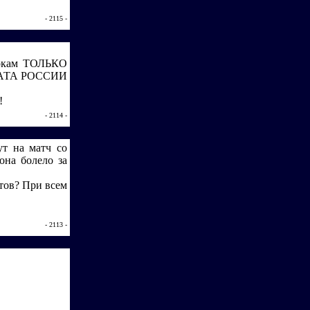
- 2115 -
рокам ТОЛЬКО
АТА РОССИИ
!
- 2114 -
т на матч со
она болело за
атов? При всем
- 2113 -