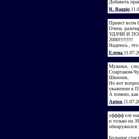
Добавить прак
R. Baggio
11.
Привет всем 
Очень разоч
УДАЧИ И П
2000!!!!!!!!!
Надеюсь , что
Елена
11.07.
Мужики, сле
Спартаком-Чу
Шинник.
Но вот вопрос
уважении к П
А помню, как 
Anton
11.07.2
уфффф еле на
и только на 39
обнаружился 
Большое спас