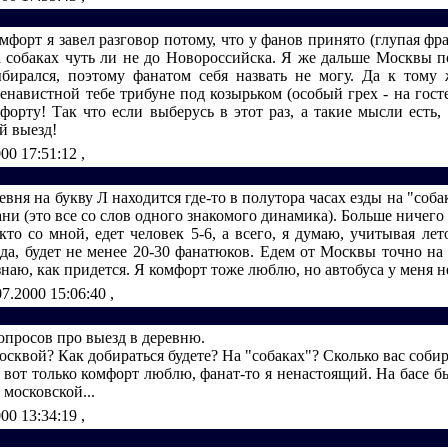
мфорт я завел разговор потому, что у фанов принято (глупая фраз
а собаках чуть ли не до Новороссийска. Я же дальше Москвы п
бирался, поэтому фанатом себя назвать не могу. Да к тому
енавистной тебе трибуне под козырьком (особый грех - на гост
форту! Так что если выберусь в этот раз, а такие мысли есть, 
й выезд!
000 17:51:12
,
еревня на букву Л находится где-то в полутора часах езды на "соб
ани (это все со слов одного знакомого динамика). Больше ничего н
, кто со мной, едет человек 5-6, а всего, я думаю, учитывая ле
да, будет не менее 20-30 фанатюков. Едем от Москвы точно на 
знаю, как придется. Я комфорт тоже люблю, но автобуса у меня нет
07.2000 15:06:40
,
опросов про выезд в деревню.
осквой? Как добираться будете? На "собаках"? Сколько вас собир
 вот только комфорт люблю, фанат-то я ненастоящий. На басе б
 московской...
000 13:34:19
,