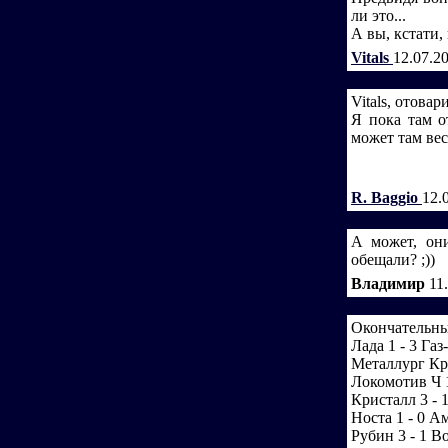
ли это...
А вы, кстати,
Vitals
12.07.2
Vitals, отовари
Я пока там о
может там весь
R. Baggio
12.
А может, они
обещали? ;))
Владимир
11
Окончательны
Лада 1 - 3 Газ
Металлург Кр 
Локомотив Ч 
Кристалл 3 - 
Носта 1 - 0 А
Рубин 3 - 1 В