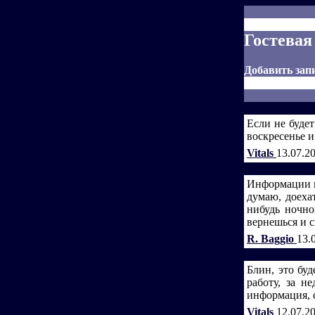
Гостевая
Добавить зап
Если не будет
воскресенье и
Vitals
13.07.2
Информации по
думаю, доеха
нибудь ночно
вернешься и с
R. Baggio
13.
Блин, это буд
работу, за н
информация, с
Vitals
12.07.2