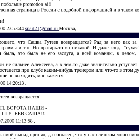
побольше promotion-а!!!
твенная страница в России с подобной информацией и в таком ко
и!
000 23:53:44
spart21@mail.ru
Москва,
ошего, что Сашка Гутеев возвращается? Рад за него как за 
 травмы и т.п. Но вратарь-то он никакой. И даже когда "сухая"
 была, это была не его заслуга, а всей команды, в целом,
н не сильнее Алексеева, а в чем-то даже значительно уступает
останется при клубе каким-нибудь тренером или что-то в этом ду
чше не выходить, мне кажется.
000 14:20:13
,
теев возвращается!
ТЬ ВОРОТА НАШИ -
Т ГУТЕЕВ САША!!!
07.2000 11:13:58
,
на мой выпад принял, да согласен, что у нас слишком много мо