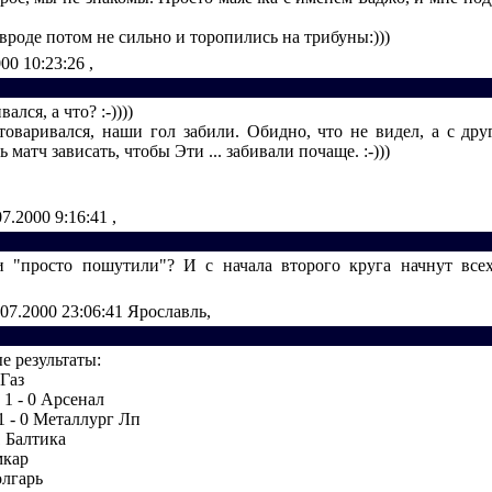
 вроде потом не сильно и торопились на трибуны:)))
000 10:23:26
,
вался, а что? :-))))
товаривался, наши гол забили. Обидно, что не видел, а с дру
 матч зависать, чтобы Эти ... забивали почаще. :-)))
07.2000 9:16:41
,
 "просто пошутили"? И с начала второго круга начнут всех
.07.2000 23:06:41
Ярославль,
е результаты:
-Газ
1 - 0 Арсенал
1 - 0 Металлург Лп
1 Балтика
мкар
олгарь