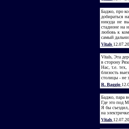
Баджо, про ко
добираться н
никуда не вы
стадионе на н
любовь к ком
самый дальни
Vitals
12.07.2
Vitals, Эта д
в сторону Ряз
Нас, т.е. тех
близость выез
столицы - не 
R. Baggio
12.
Баджо, пара в
Где это под М
Я бы съездил,
на электричке
Vitals
12.07.2