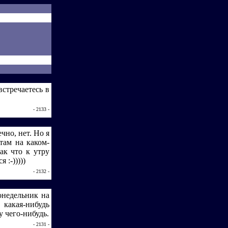
встречаетесь в
- 2133 -
чно, нет. Но я
там на каком-
ак что к утру
:-)))))
- 2132 -
понедельник на
 какая-нибудь
у чего-нибудь.
- 2131 -