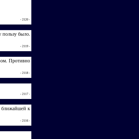
- 2120 -
у пользу было.
- 2119 -
вом. Противно
- 2118 -
- 2117 -
, ближайшей к
- 2116 -