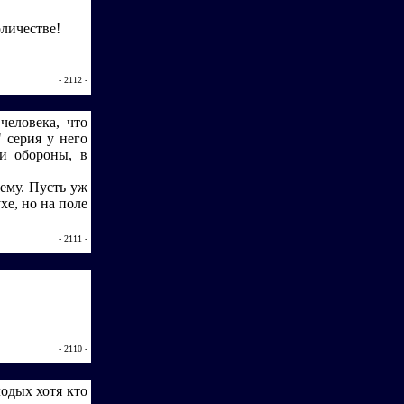
личестве!
- 2112 -
человека, что
 серия у него
 и обороны, в
 ему. Пусть уж
хе, но на поле
- 2111 -
- 2110 -
лодых хотя кто