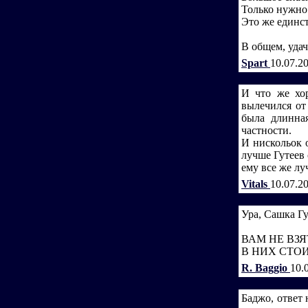
Только нужно 
Это же единс
В общем, удач
Spart
10.07.2
И что же хор
вылечился от
была длинная
частности.
И нискольок о
лучше Гутеев 
ему все же лу
Vitals
10.07.2
Ура, Сашка Гу
ВАМ НЕ ВЗЯ
В НИХ СТОИ
R. Baggio
10.
Баджо, ответ 