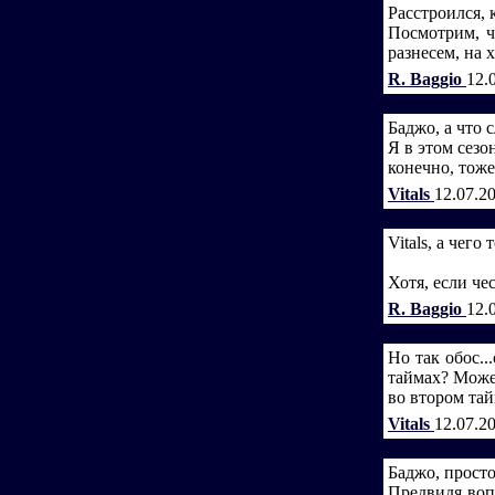
Расстроился, 
Посмотрим, ч
разнесем, на х
R. Baggio
12.
Баджо, а что 
Я в этом сезо
конечно, тоже
Vitals
12.07.2
Vitals, а чего 
Хотя, если чес
R. Baggio
12.
Но так обос..
таймах? Может
во втором тай
Vitals
12.07.2
Баджо, просто
Предвидя воп