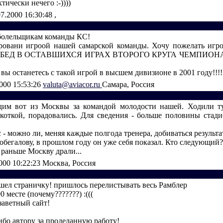
тически нечего :-))))
07.2000 16:30:48
,
болельщикам команды КС!
аровани игроой нашей самарской команды. Хочу пожелать иг
ОБЕД В ОСТАВШИХСЯ ИГРАХ ВТОРОГО КРУГА ЧЕМПИОН
 вы останетесь с такой игрой в высшем дивизионе в 2001 году!!!!
2000 15:53:26
valuta@aviacor.ru
Самара, Россия
дим вот из Москвы за командой молодости нашей. Ходили ту
коткой, порадовались. Для сведения - больше половины стади
 - можно ли, меняя каждые полгода тренера, добиваться результ
обегалову, в прошлом году он уже себя показал. Кто следующий?
раньше Москву драли...
000 10:22:23
Москва, Россия
шел страничку! пришлось перелистывать весь Рамблер
0 месте (почему???????) :(((
заветный сайт!
ибо автору за проделанную работу!