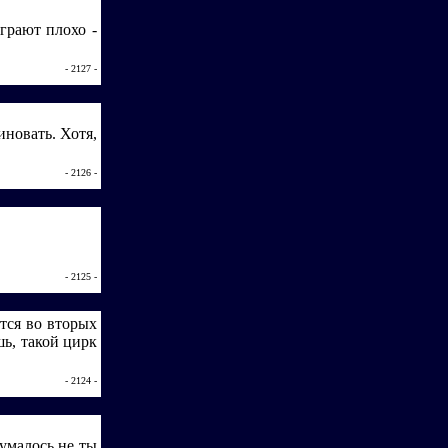
грают плохо -
- 2127 -
иновать. Хотя,
- 2126 -
- 2125 -
ется во вторых
шь, такой цирк
- 2124 -
умалось не ты