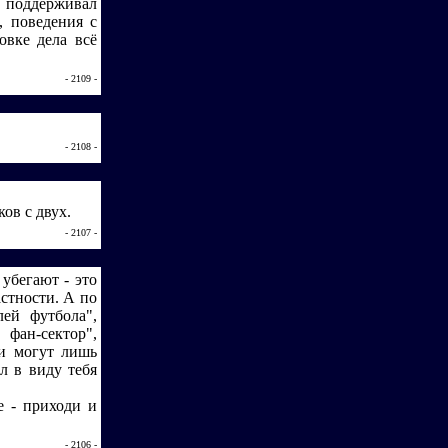
, поддерживал
, поведения с
овке дела всё
- 2109 -
- 2108 -
ков с двух.
- 2107 -
убегают - это
стности. А по
ей футбола",
фан-сектор",
ми могут лишь
л в виду тебя
е - приходи и
- 2106 -