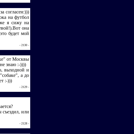
а согласен:)))
ока на футбол
 же я сижу на
евой!).Вот она
это будет мой
- 2130 -
аке" от Москвы
е знаю :-))))
то, выходной и
"собаке", а до
 :-)))
- 2129 -
ается?
ы съездил, или
- 2128 -