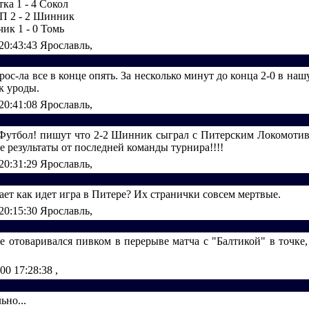
ка 1 - 4 Сокол
П 2 - 2 Шинник
ик 1 - 0 Томь
 20:43:43
Ярославль,
с-ла все в конце опять. За несколько минут до конца 2-0 в наш
к уроды.
 20:41:08
Ярославль,
Футбол! пишут что 2-2 Шинник сыграл с Питерским Локомоти
е результаты от последней команды турнира!!!!
 20:31:29
Ярославль,
ает как идет игра в Питере? Их странички совсем мертвые.
 20:15:30
Ярославль,
не отоваривался пивком в перерыве матча с "Балтикой" в точке
000 17:28:38
,
ьно...