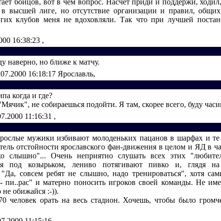
тает бойцов, вот в чём вопрос. Насчёт приди и поддержи, ходил
 в высшей лиге, но отсутствие организации и правил, общих
гих клубов меня не вдоховляли. Так что при лучшей постан
000 16:38:23
,
у наверно, но ближе к матчу.
.07.2000 16:18:17
Ярославль,
типа когда и где?
 "Мячик", не собираешься подойти. Я там, скорее всего, буду часи
07.2000 11:16:31
,
взрослые мужики избивают молоденьких пацанов в шарфах и те 
атель отстойности ярославского фан-движения в целом и ЯД в ча
хо слышно"... Очень неприятно слушать всех этих "любител
дя под козырьком, лениво потягивают пивко и, глядя на 
 "Да, совсем ребят не слышно, надо тренироваться", хотя са
 - пи..рас" и матерно поносить игроков своей команды. Не име
 не обижайся :-)).
70 человек орать на весь стадион. Хочешь, чтобы было громч
07.2000 11:15:16
,