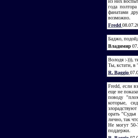
из них воспы
года полтора
фанатами дру
возможно.
Fredd
08.07.2
Баджо, подойд
Владимир
07
Володя :-))), 
Ты, кстати, в
R. Baggio
07.
Fredd, если 
еще не показ
поводу "пло
которые, си
злорадствуют
орать "Судья
лично, так что
Не могут 50-
поддержи.
R. Baggio
07.