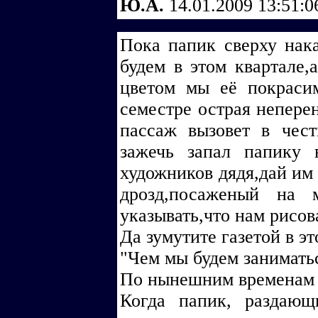
Ю.А.
14.01.2009 13:51:
Пока папик сверху нака
будем в этом квартале
цветом мы её покраси
семестре острая непере
пассаж вызовет в чес
зажечь запал папику 
художников дядя,дай им 
дрозд,посаженый на 
указывать,что нам рисова
Да зумутите газетой в эт
"Чем мы будем заниматьс
По нынешним временам а
Когда папик, раздающ