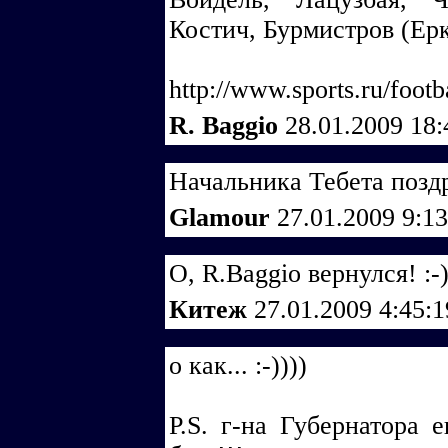
Костич, Бурмистров (Ерк
http://www.sports.ru/foot
R. Baggio
28.01.2009 18
Начальника Тебета поздр
Glamour
27.01.2009 9:1
О, R.Baggio вернулся! :-
Китеж
27.01.2009 4:45:
о как... :-))))
P.S. г-на Губернатора