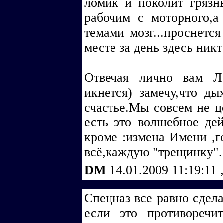
ломик и поколит грязн
рабочим с моторного,а
темами мозг...проснется
месте за день здесь никт
Отвечая лично вам Л
икнется) замечу,что д
счастье.Мы совсем не ц
есть это волшебное де
кроме :измена Имени ,г
всё,каждую "трещинку".
DM
14.01.2009 11:19:11
Спецназ все равно сдела
если это противоречи