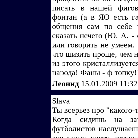
писать в нашей фигов
фонтан (а в ЯО есть г
общения сам по себе 
сказать нечего (Ю. А. 
или говорить не умеем. 
что шизить проще, чем н
из этого кристаллизуетс
народа! Фаны - ф топку!
Леонид
15.01.2009 11:3
Slava
Ты всерьез про "какого-
Когда сидишь на зап
футболистов наслушаешь
кое-какие пасти заткн