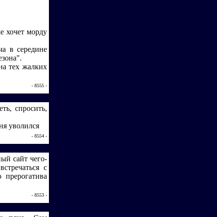
же хочет морду
ча в середине
езона".
на тех жалких
- 8555 -
ть, спросить,
ня уволился
- 8554 -
ый сайт чего-
встречаться с
 прерогатива
- 8553 -