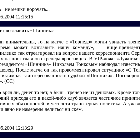
 - не мешки ворочать...
05.2004 12:15:15
,
ет возглавить «Шинник»
и внимательны, то на матче с «Торпедо» могли увидеть трене
ремя может возглавить нашу команду», — вице-президе
ниленко так отреагировал на вопрос нашего корреспондента С
ах на пост главного тренера ярославцев. В VIP-ложе «Лужников
резидентом «Шинника» Николаем Тонковым наблюдал известн
овец. После матча он так прокомментировал ситуацию: «С То
а взаимная заинтересованность судьбой «Шинника». Поговорил
». (CC)
о вряд ли, денег то нет, а Быш - тренер не из дешовых. Кроме тог
вий прихода его в какой-либо клуб является частичное приняти
ивных обязанностей, в чесности трансферная политика. А уж вл
и явно не намерены делиться ни скем.
05.2004 12:13:29
,