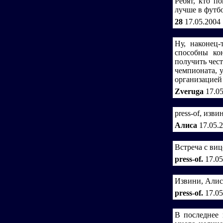
Ребят, кто п
лучше в футбо
28
17.05.2004
Ну, наконец-
способны ко
получить чест
чемпионата, 
организацией
Zveruga
17.0
press-of, изви
Алиса
17.05.
Встреча с виц
press-of.
17.05
Извини, Алиса
press-of.
17.05
В последнее 