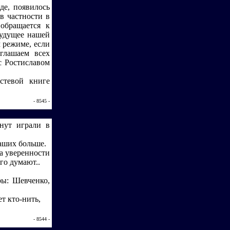
де, появилось
в частности в
обращается к
будущее нашей
 режиме, если
глашаем всех
с Ростиславом
стевой книге
- 8545 -
нут играли в
наших больше.
 а уверенности
лго думают..
ры: Шевченко,
т кто-нить,
- 8544 -