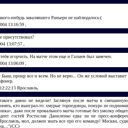
акого-нибудь завалявшего Раньери не наблюдалось:(
2004 13:16:59
,
е присутствовал?
004 13:07:57
,
тебя огорчить. На матче этом еще и Газзаев был замечен.
2004 13:06:09
,
т Быш, прощу все и всем. Но не верю... Он же условий выставит
ифонер.
 12:22:13
Ярославль,
акого давно не видели! Заглянув после матча в смешанную
понять, кто выиграл-то: хмурые торпедовцы, понуро не поднимав
ика», даже после провального матча готовые без умолку общать
дент гостей Ростислав Даниленко едва ли не пресс-конфер
Ярославль, мол, должен знать все про его команду! Москва, судя
жна…"(СС)