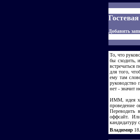
Гостевая
Добавить зап
То, что руков
бы сходить, 
встречаться п
для того, чт
ему там слов
руководство п
нет - значит н
ИММ, идея хо
проведение о
Переводить 
оффсайт. Ил
кандидатуру с
Владимир
18