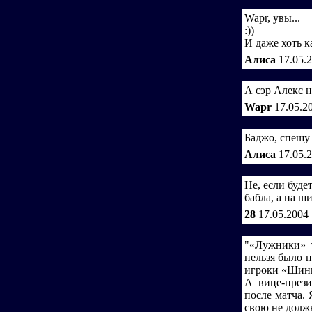
Wapr, увы...
:))
И даже хоть к
Алиса
17.05.
А сэр Алекс н
Wapr
17.05.2
Баджо, спешу 
Алиса
17.05.
Не, если буде
бабла, а на ш
28
17.05.2004
"«Лужники» т
нельзя было 
игроки «Шинн
А вице-прези
после матча. 
свою не дол