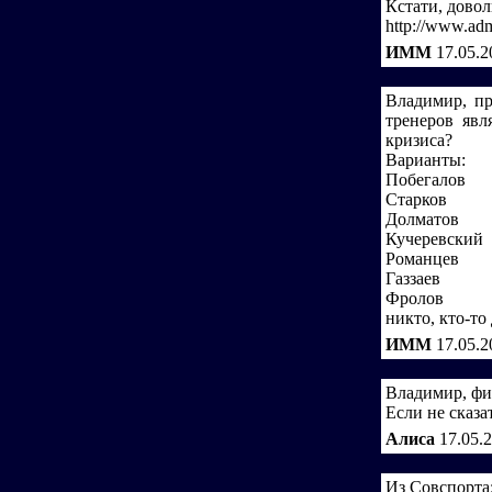
Кстати, довол
http://www.adm
ИММ
17.05.2
Владимир, пр
тренеров явл
кризиса?
Варианты:
Побегалов
Старков
Долматов
Кучеревский
Романцев
Газзаев
Фролов
никто, кто-то
ИММ
17.05.2
Владимир, фи
Если не сказа
Алиса
17.05.
Из Совспорта