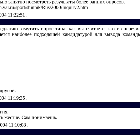
ьно занятно посмотреть результаты более ранних опросов.
.yar.ru/sport/shinnik/Rus/2000/Inquiry2.htm
004 11:22:51
,
едлагаю замутить опрос типа: как вы считаете, кто из переч
яется наиболее подходящей кандидатурой для вывода команд
 другой.
004 11:19:35
,
гня.
ть жестче. Сам понимаешь.
2004 11:10:08
,
: