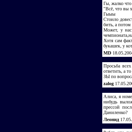
Гы, жалко что
"Всё, что вы 
Гыыы
Стоило довест
бить, а потом
Может, у нас
чемпионата,на
Хотя сам фак
букашек, у ко
MD
18.05.200
Просьба всех
ответить, а т
ЗЫ по вопроса
zalog
17.05.20
Алиса, я ном
нибудь вылож
прессой пос
Даниленко?
Леонид
17.05