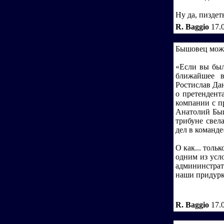
Ну да, пиздеть
R. Baggio
17.
Бышовец мож
«Если вы был
ближайшее в
Ростислав Да
о претендент
компании с п
Анатолий Быш
трибуне свел
дел в команде
О как... тольк
одним из усло
админинстрат
наши придурк
R. Baggio
17.