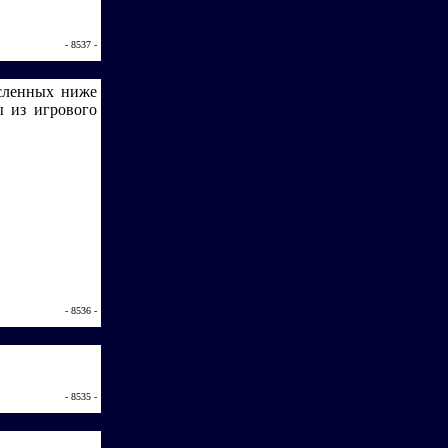
- 8537 -
исленных ниже
ы из игрового
- 8536 -
- 8535 -