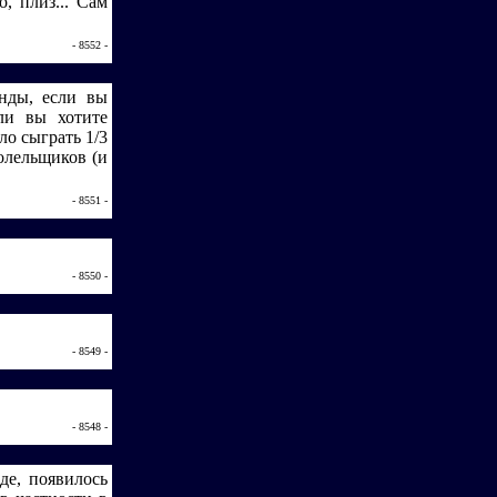
, плиз... Сам
- 8552 -
анды, если вы
ли вы хотите
ло сыграть 1/3
олельщиков (и
- 8551 -
- 8550 -
- 8549 -
- 8548 -
де, появилось