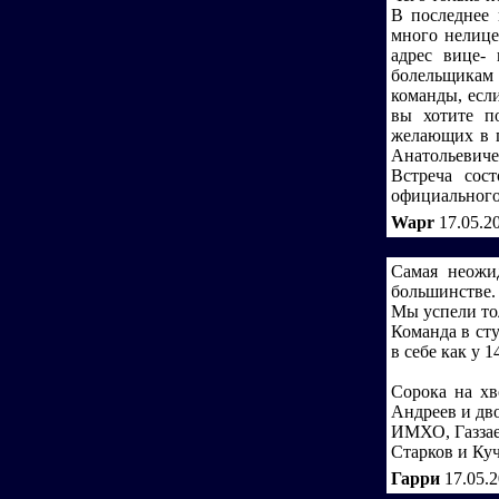
В последнее 
много нелице
адрес вице-
болельщикам 
команды, есл
вы хотите п
желающих в п
Анатольевичем
Встреча сос
официального 
Wapr
17.05.2
Самая неожи
большинстве.
Мы успели тол
Команда в сту
в себе как у 
Сорока на хв
Андреев и дв
ИМХО, Газзаев
Старков и Куч
Гарри
17.05.