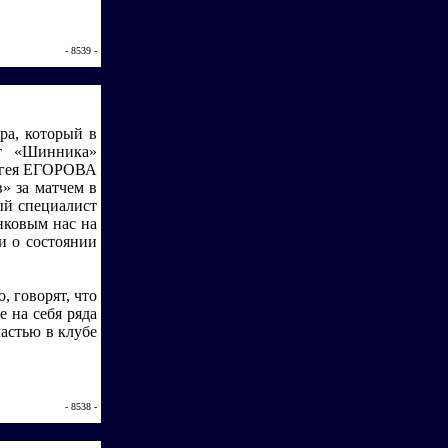
- 8539 -
ра, который в
нт «Шинника»
ергея ЕГОРОВА
» за матчем в
ый специалист
нковым нас на
и о состоянии
о, говорят, что
е на себя ряда
астью в клубе
- 8538 -