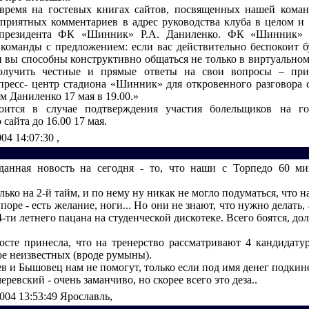
время на гостевых книгах сайтов, посвященных нашей коман
приятных комментариев в адрес руководства клуба в целом и 
 президента ФК «Шинник» Р.А. Даниленко. ФК «Шинник» 
команды с предложением: если вас действительно беспокоит 
и вы способны конструктивно общаться не только в виртуальном
олучить честные и прямые ответы на свои вопросы – при
ресс- центр стадиона «Шинник» для откровенного разговора 
 Даниленко 17 мая в 19.00.»
тоится в случае подтверждения участия болельщиков на го
сайта до 16.00 17 мая.
004 14:07:30
,
данная новость на сегодня - то, что наши с Торпедо 60 ми
ько на 2-й тайм, и по нему ну никак не могло подуматься, что 
поре - есть желание, ноги... Но они не знают, что нужно делать,
14-ти летнего пацана на студенческой дискотеке. Всего боятся, до
осте принесла, что на тренерство рассматривают 4 кандидату
ое неизвестных (вроде румыны).
 и Бышовец нам не помогут, только если под имя денег подкине
еревский - очень заманчиво, но скорее всего это деза..
2004 13:53:49
Ярославль,