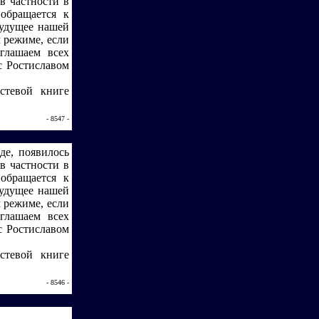
в частности в
обращается к
будущее нашей
 режиме, если
глашаем всех
с Ростиславом
стевой книге
- 8547 -
де, появилось
в частности в
обращается к
будущее нашей
 режиме, если
глашаем всех
с Ростиславом
стевой книге
- 8546 -