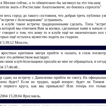
 в Москве сейчас, а то обязательно бы заглянул на это ток-шоу.
хотели знать о Ростиславе Анатольевиче, но боялись спросить"
и весь город до такого состояния, что добрая треть публики у
 "встречи с болельщиками" устраивать.
 в клубе такие встречи традиционными сделать. Типа "встре
 которой мы отвечаем Вам за косяки, сделанные нами в начале с
т говорит о том, что кому то в клубе ещё не окончательно пох 
торых ещё осталось мужество ходить на стадион.
4 5:39:12
Moscow,
 яростных критиков завтра прийти и сказать, в глаза посмотре
о все это ребячеством выглядит.
м связи клуб-болельщики просьба ко мне не обращаться, я сегод
04 17:46:48
,
ер сдаю, на встречу с Даниленко прийти не смогу. На официальн
ено будет? Если не трудно, задай вопрос: будет ли Тонков 
ле первого круга, как мы привыкли? Или теперь это только
.2004 15:28:04
Ярославль,