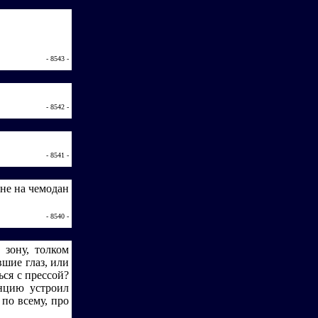
- 8543 -
- 8542 -
- 8541 -
 не на чемодан
- 8540 -
 зону, толком
шие глаз, или
ся с прессой?
енцию устроил
 по всему, про