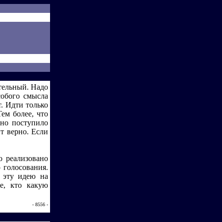
ительный. Надо
собого смысла
т. Идти только
ем более, что
рно поступило
ит верно. Если
о реализовано
 голосования.
 эту идею на
е, кто какую
- 8556 -