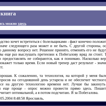
 книга
ись можно
здесь
одство хочет встретиться с болельщиками - факт конечно полож
иначе следующего раза может и не быть. С другой стороны, о
о данному вопросу нет. Решение принято, отменять его не буду
обы еще раз выслушать претензии к Побегалову вряд ли стоит. Т
о предоставлять не собираются, как я понимаю. Насколько ве
окажет только время. Если новый тренер даст результат - знач
ет.
рошая. К сожалению, та технология, на которой у меня был
просов на сегодняшний день устарела и не обеспечит честного
все на другую технологию времени нет. Лучше бы закинуть
и еще проще - опрос можно провести прямо здесь. Пишит
читает оптимальной, а я потом подсчитаю. Я за Побегалова.
.05.2004 8:48:58
Ярославль,