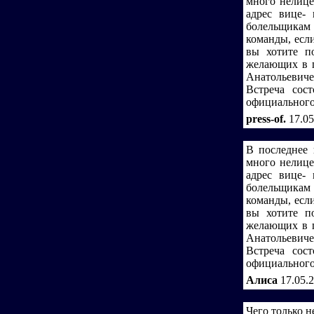
много нелице
адрес вице-
болельщикам 
команды, есл
вы хотите п
желающих в п
Анатольевичем
Встреча сос
официального 
press-of.
17.05
В последнее 
много нелице
адрес вице-
болельщикам 
команды, есл
вы хотите п
желающих в п
Анатольевичем
Встреча сос
официального 
Алиса
17.05.
Чего только н