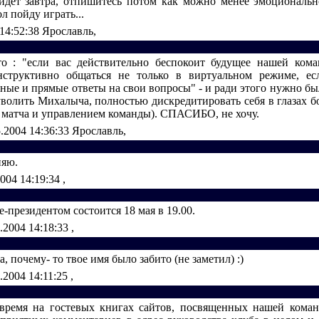
ойдет завтра, отпишитесь потом как можно менее эмоционально
л пойду играть...
 14:52:38
Ярославль,
то : "если вас действительно беспокоит будущее нашей ком
нструктивно общаться не только в виртуальном режиме, ес
ные и прямые ответы на свои вопросы" - и ради этого нужно бы
уволить Михалыча, полностью дискредитировать себя в глазах б
 матча и управлением команды). СПАСИБО, не хочу.
5.2004 14:36:33
Ярославль,
няю.
2004 14:19:34
,
е-президентом состоится 18 мая в 19.00.
.2004 14:18:33
,
, почему- то твое имя было забито (не заметил) :)
.2004 14:11:25
,
время на гостевых книгах сайтов, посвященных нашей коман