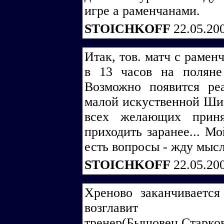
игре а раменчанами.
STOICHKOFF
22.05.20
Итак, тов. матч с рамен
в 13 часов на поляне
Возможно появится ре
малой искуственной Шин
всех желающих приня
приходить заранее... Мо
есть вопросы - жду мыс
STOICHKOFF
22.05.20
Хреново заканчивается
возглав
тренер(Бышовец,Старко