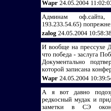
Wapr
24.05.2004 11:02:
Админам оф.сайта,
193.233.54.65) попрежне
zalog
24.05.2004 10:58:3
И вообще на прессухе Д
что победа - заслуга Поб
Документально подтве
которой записана конфер
Wapr
24.05.2004 10:39:
А я вот давно подоз
редкосный мудак и прид
заметки в СЭ окон