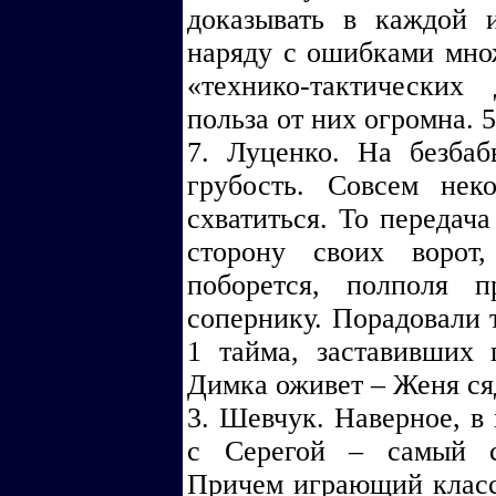
доказывать в каждой и
наряду с ошибками мн
«технико-тактических
польза от них огромна. 5
7. Луценко. На безбаб
грубость. Совсем нек
схватиться. То передача
сторону своих ворот
поборется, полполя 
сопернику. Порадовали т
1 тайма, заставивших 
Димка оживет – Женя сяд
3. Шевчук. Наверное, в
с Серегой – самый с
Причем играющий класс