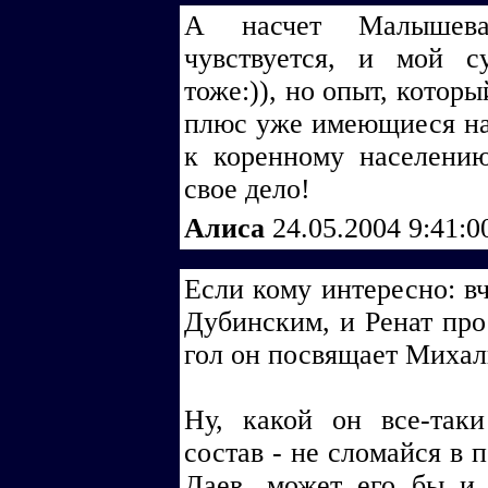
А насчет Малышева..
чувствуется, и мой с
тоже:)), но опыт, котор
плюс уже имеющиеся на
к коренному населению
свое дело!
Алиса
24.05.2004 9:41:
Если кому интересно: вч
Дубинским, и Ренат прос
гол он посвящает Михал
Ну, какой он все-так
состав - не сломайся в 
Даев, может его бы и 