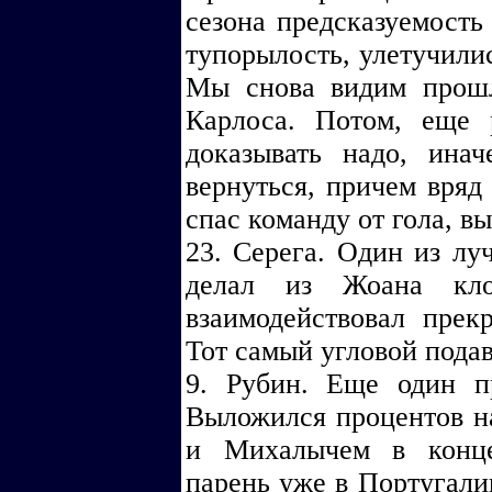
сезона предсказуемость 
тупорылость, улетучилис
Мы снова видим прошл
Карлоса. Потом, еще 
доказывать надо, ина
вернуться, причем вря
спас команду от гола, вы
23. Серега. Один из лу
делал из Жоана кл
взаимодействовал пре
Тот самый угловой подава
9. Рубин. Еще один п
Выложился процентов на
и Михалычем в конце
парень уже в Португалии