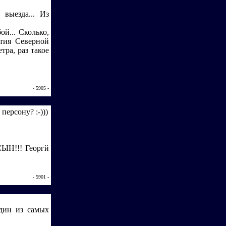
 выезда... Из
й... Сколько,
етия Северной
ра, раз такое
- 5905 -
ерсону? :-)))
СЫН!!! Георгй
- 5901 -
один из самых