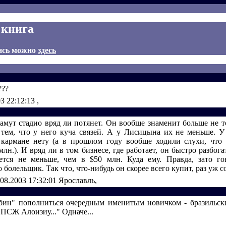
 книга
ись можно
здесь
???
03 22:12:13
,
амут стадио вряд ли потянет. Он вообще знаменит больше не те
а тем, что у него куча связей. А у Лисицына их не меньше. 
 кармане нету (а в прошлом году вообще ходили слухи, что
лн.). И вряд ли в том бизнесе, где работает, он быстро разбога
тся не меньше, чем в $50 млн. Куда ему. Правда, зато го
 болельщик. Так что, что-нибудь он скорее всего купит, раз уж со
.08.2003 17:32:01
Ярославль,
Рубин" пополниться очередным именитым новичком - бразильс
ПСЖ Алоизиу..." Одначе...