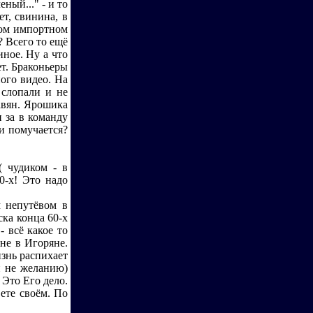
ный..." - и то
т, свинина, в
ном импортном
? Всего то ещё
иное. Ну а что
т. Браконьеры
ого видео. На
 слопали и не
авян. Ярошика
 за в команду
и помучается?
( чудиком - в
0-х! Это надо
м непутёвом в
ка конца 60-х
всё какое то
не в Игоряне.
изнь распихает
и не желанию)
 Это Его дело.
вете своём. По