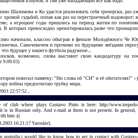
защитников клоунов, и там уже нападающий всё как надо.
ению Шалимова и Ко удастся реализовать себя тренерски, раз у
 с хромой судьбой, попав как раз на перестроечный водоворот:
еме, а игроцкие годы пришлись на период жития по поняти
. В которых превосходно ореинтировалась разве что пронырлив
расиво начинали, классно обыграв в финале Молодёжного Че Юго
синечки, Савичевичем и прочими их будущими звёздами еврос
а что будущее у нашего футбола радужное...
лосков, возможно, снова выставит свою кандидатуру на по
т 9.09.03)
нитором повесил памятку: "Ни слова об "СН" и её обитателях!" :-)
пору войны предпочитаю трубку мира.
2003 22:57:52
,
te of club where plays Gustavo Pinto is here: http://www.torpedo-
it is in Russian only. And e-mail at them is not present. In general, it
th him :((
8.2003 16:21:17
Yaroslavl,
m australia,i would like to know how to get in contact with Gustav