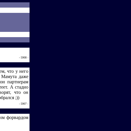
- 5908 -
м, что у него
У Мамута даже
 он партнерам
теет. А стадио
ворят, что он
брался ;))
- 5907 -
ким форвардом