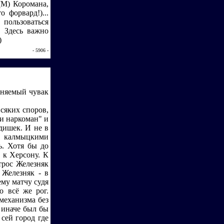
(М) Коромана,
 форвард!)...
пользоваться
. Здесь важно
)
- 5906 -
еняемый чувак
всяких споров,
и наркоман" и
дишек. И не в
и калмыцкими
ь. Хотя бы до
 к Херсону. К
трос Железняк
 Железняк - в
му матчу судя
о всё же рог.
механизма без
 иначе был бы
сей город где