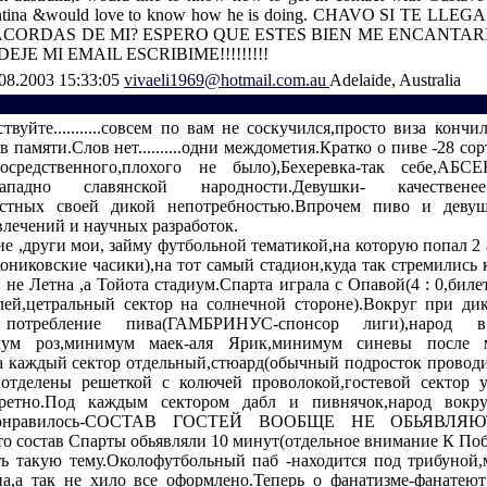
rgentina &would love to know how he is doing. CHAVO SI TE LLE
 ACORDAS DE MI? ESPERO QUE ESTES BIEN ME ENCANTAR
EJE MI EMAIL ESCRIBIME!!!!!!!!!
08.2003 15:33:05
vivaeli1969@hotmail.com.au
Adelaide, Australia
твуйте...........совсем по вам не соскучился,просто виза кончи
в памяти.Слов нет..........одни междометия.Кратко о пиве -28 со
средственного,плохого не было),Бехеревка-так себе,АБСЕНТ
падно славянской народности.Девушки- качествен
вестных своей дикой непотребностью.Впрочем пиво и деву
влечений и научных разработок.
е ,други мои, займу футбольной тематикой,на которую попал 2 а
кониковские часики),на тот самый стадион,куда так стремились
 не Летна ,а Тойота стадиум.Спарта играла с Опавой(4 : 0,биле
лей,цетральный сектор на солнечной стороне).Вокруг при ди
 потребление пива(ГАМБРИНУС-спонсор лиги),народ 
мум роз,минимум маек-аля Ярик,минимум синевы после 
а каждый сектор отдельный,стюард(обычный подросток проводит
отделены решеткой с колючей проволокой,гостевой сектор 
ретно.Под каждым сектором дабл и пивнячок,народ вокру
.Понравилось-СОСТАВ ГОСТЕЙ ВООБЩЕ НЕ ОБЬЯВЛЯЮТ
ато состав Спарты обьявляли 10 минут(отдельное внимание К По
ть такую тему.Околофутбольный паб -находится под трибуной
а,а так не хило все оформлено.Теперь о фанатизме-фанатею