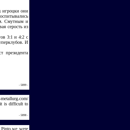
ж игроцки они
 воспитывались
ям. Смутным и
ая серость из
в 3:1 и 4:2 с
уперклубов. И
ст президента
- 5899 -
metallurg.com/
 is difficult to
- 5898 -
o Pinto.we were