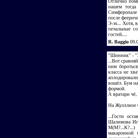
Отлично помн
нашем тогда
Симферопале 
после фееричн
Э-эх... Хотя,
печальные с
гостей....
R. Baggio
09.
"Шинник" - "У
...Вот сравня
ним бороться
класса не хв
аплодировали 
вошёл. Бум н
формой.
А вратари чё,
На Жулллиое 
...Гости ост
Шалимова Иго
М(М?...К?..
макаронной 