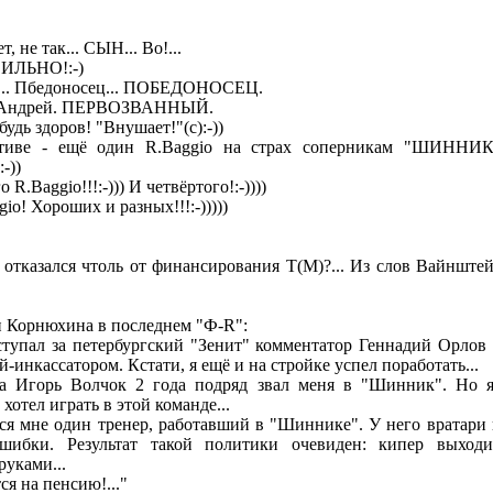
т, не так... СЫН... Во!...
ИЛЬНО!:-)
м... Пбедоносец... ПОБЕДОНОСЕЦ.
. Андрей. ПЕРВОЗВАННЫЙ.
будь здоров! "Внушает!"(с):-))
тиве - ещё один R.Baggio на страх соперникам "ШИННИ
-))
 R.Baggio!!!:-))) И четвёртого!:-))))
io! Хороших и разных!!!:-)))))
 отказался чтоль от финансирования Т(М)?... Из слов Вайнштей
и Корнюхина в последнем "Ф-R":
выступал за петербургский "Зенит" комментатор Геннадий Орлов 
-инкассатором. Кстати, я ещё и на стройке успел поработать...
ка Игорь Волчок 2 года подряд звал меня в "Шинник". Но я
 хотел играть в этой команде...
тся мне один тренер, работавший в "Шиннике". У него вратари 
шибки. Результат такой политики очевиден: кипер выход
руками...
тся на пенсию!..."