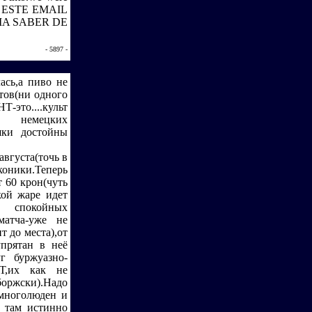
GA ESTE EMAIL
IA SABER DE
- 5897 -
лась,а пиво не
ртов(ни одного
-это....культ
ее немецких
шки достойны
вгуста(точь в
 коники.Теперь
т 60 крон(чуть
кой жаре идет
в спокойных
матча-уже не
 до места),от
упрятан в неё
г буржуазно-
,их как не
боржски).Надо
,многолюден и
т там истинно