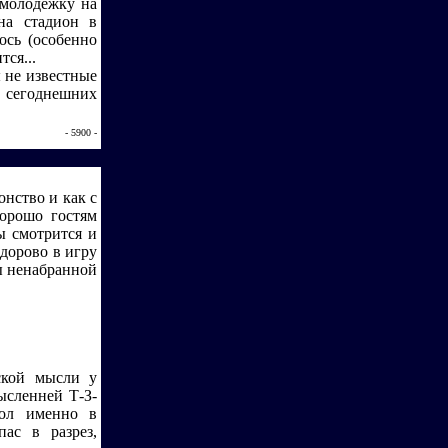
 молодежку на
на стадион в
ось (особенно
тся...
ы не известные
 сегоднешних
- 5900 -
онство и как с
Хорошо гостям
ы смотрится и
здорово в игру
ы ненабранной
рской мысли у
ысленней Т-З-
гол именно в
ас в разрез,