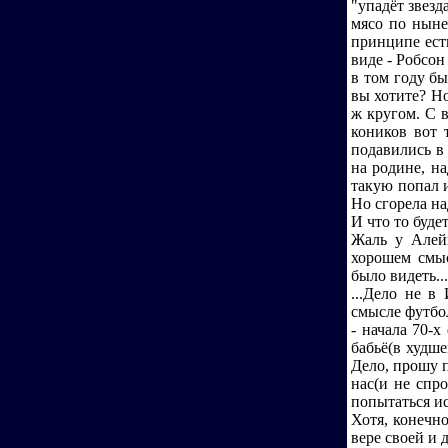
"упадёт звезд
мясо по ныне
принципе ест
виде - Робсон
в том году бы
вы хотите? Н
ж кругом. С 
коников вот 
подавились в
на родине, н
такую попал 
Но сгорела на
И что то буде
Жаль у Алейн
хорошем смыс
было видеть...
...Дело не в
смысле футбо
- начала 70
бабьё(в худш
Дело, прошу п
нас(и не спр
попытаться ис
Хотя, конечно
вере своей и 