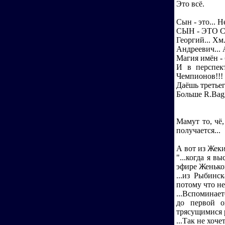
Это всё.
Сын - это... Не
СЫН - ЭТО С
Георгий... Х
Андреевич..
Магия имён - 
И в перспек
Чемпионов!!! :
Даёшь третьего
Больше R.Bagg
Мамут то, чё,
получается...
А вот из Жек
"...когда я 
эфире Женькой
...из Рыбинс
потому что не
...Вспоминае
до первой о
трясущимися 
...Так не хоче