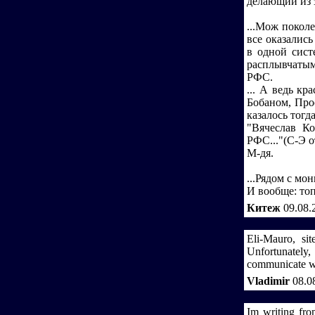
делающий из 
...Мож покол
все оказались
в одной сист
расплывчатым
РФС.
... А ведь к
Бобаном, Про
казалось тогд
"Вячеслав Ко
РФС..."(С-Э о
М-дя.
...Рядом с мо
И вообще: то
Китеж
09.08.
Eli-Mauro, si
Unfortunately, 
communicate wi
Vladimir
08.0
Im writing fro