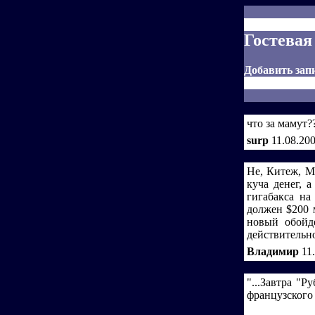
Гостевая
Добавить зап
что за мамут?
surp
11.08.20
Не, Китеж, М
куча денег, 
гигабакса на
должен $200 м
новый обойде
действительно
Владимир
11
"...Завтра "
французского 