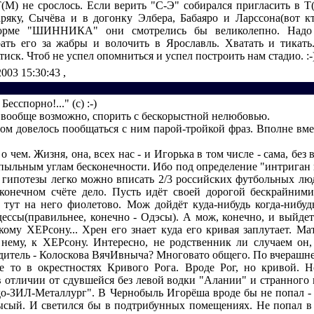
(М) не срослось. Если верить "С-Э" собирался пригласить в Т
ряку, Сычёва и в догонку Элбера, Бабаяро и Ларссона(вот кто
рме "ШИННИКА" они смотрелись бы великолепно. Надо 
ать его за жабры и волочить в Ярославль. Хватать и тикать
тиск. Чтоб не успел опомниться и успел построить нам стадио. :-
2003 15:30:43
,
Бесспорно!..." (с) :-)
 вообще возможно, спорить с бескорыстной нелюбовью.
м довелось пообщаться с ним парой-тройкой фраз. Вполне вм
 о чем. Жизня, она, всех нас - и Игорька в том числе - сама, без 
 пыльным углам бесконечности. Ибо под определение "интриган 
 гипотезы легко можно вписать 2/3 российских футбольных лю
конечном счёте дело. Пусть идёт своей дорогой бескрайним
 тут на него фиолетово. Мож дойдёт куда-нибудь когда-нибуд
ессы(правильнее, конечно - Одэсы). А мож, конечно, и выйдет
кому ХЕРсону... Хрен его знает куда его кривая заплутает. Ма
нему, к ХЕРсону. Интересно, не родственник ли случаем он,
дитель - Колоскова ВячИвныча? Многовато общего. По вчерашне
е то в окрестностях Кривого Рога. Вроде Рог, но кривой. Н
в отличии от сдувшейся без левой водки "Алании" и странного 
до-ЗИЛ-Металлург". В Чернобыль Игорёша вроде бы не попал -
лысый. И светился бы в подтрибунных помещениях. Не попал в 