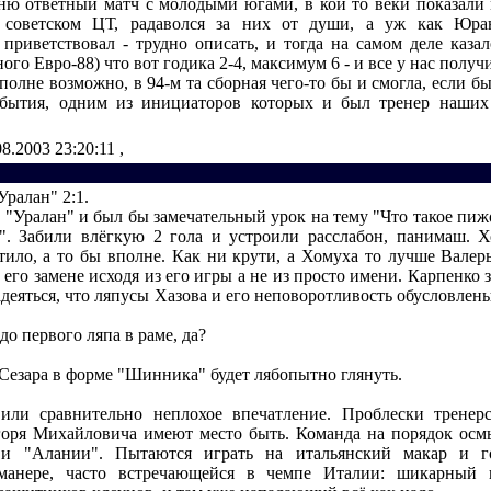
ю ответный матч с молодыми югами, в кои то веки показали
 советском ЦТ, радаволся за них от души, а уж как Юра
приветствовал - трудно описать, и тогда на самом деле казал
ого Евро-88) что вот годика 2-4, максимум 6 - и все у нас получи
 вполне возможно, в 94-м та сборная чего-то бы и смогла, если б
обытия, одним из инициаторов которых и был тренер наших
08.2003 23:20:11
,
ралан" 2:1.
й "Уралан" и был бы замечательный урок на тему "Что такое пиж
". Забили влёгкую 2 гола и устроили расслабон, панимаш. 
атило, а то бы вполне. Как ни крути, а Хомуха то лучше Валер
его замене исходя из его игры а не из просто имени. Карпенко 
адеяться, что ляпусы Хазова и его неповоротливость обусловлен
 до первого ляпа в раме, да?
Сезара в форме "Шинника" будет лябопытно глянуть.
авили сравнительно неплохое впечатление. Проблески трене
ря Михайловича имеют место быть. Команда на порядок осм
.) и "Алании". Пытаются играть на итальянский макар и 
манере, часто встречающейся в чемпе Италии: шикарный п