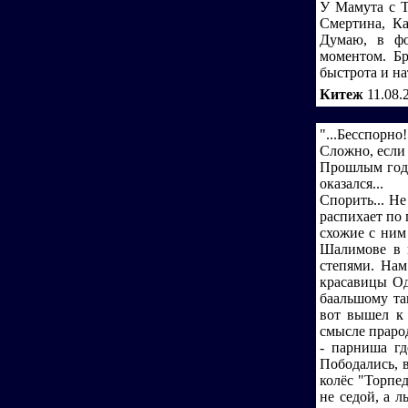
У Мамута с Т
Смертина, Ка
Думаю, в фо
моментом. Бр
быстрота и на
Китеж
11.08.
"...Бесспорно! 
Сложно, если
Прошлым годо
оказался...
Спорить... Не
распихает по
схожие с ним
Шалимове в 
степями. Нам
красавицы Од
баальшому та
вот вышел к 
смысле праро
- парниша гд
Пободались, 
колёс "Торпе
не седой, а 