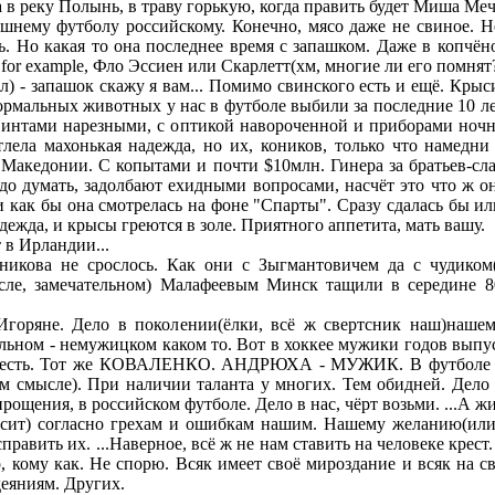
а в реку Полынь, в траву горькую, когда править будет Миша Мече
шнему футболу российскому. Конечно, мясо даже не свиное. Не
ь. Но какая то она последнее время с запашком. Даже в копчё
 for example, Фло Эссиен или Скарлетт(хм, многие ли его помнят
л) - запашок скажу я вам... Помимо свинского есть и ещё. Крыс
ормальных животных у нас в футболе выбили за последние 10 ле
винтами нарезными, с оптикой навороченной и приборами ночн
тлела махонькая надежда, но их, коников, только что намедни
 Македонии. С копытами и почти $10млн. Гинера за братьев-сл
адо думать, задолбают ехидными вопросами, насчёт это что ж он
и как бы она смотрелась на фоне "Спарты". Сразу сдалась бы ил
дежда, и крысы греются в золе. Приятного аппетита, мать вашу.
т в Ирландии...
икова не срослось. Как они с Зыгмантовичем да с чудиком
ле, замечательном) Малафеевым Минск тащили в середине 8
 Игоряне. Дело в поколении(ёлки, всё ж свертсник наш)наше
льном - немужицком каком то. Вот в хоккее мужики годов выпус
-х есть. Тот же КОВАЛЕНКО. АНДРЮХА - МУЖИК. В футболе - 
ем смысле). При наличии таланта у многих. Тем обидней. Дело 
рощения, в российском футболе. Дело в нас, чёрт возьми. ...А ж
осит) согласно грехам и ошибкам нашим. Нашему желанию(ил
править их. ...Наверное, всё ж не нам ставить на человеке крест.
, кому как. Не спорю. Всяк имеет своё мироздание и всяк на с
деяниям. Других.