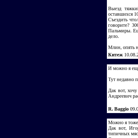
Выезд тяжкий
оставшихся 10
Съездить что
говорите? 30
Пальмиры. Еш
дело.
Млин, опять н
Китеж
10.08.
И можно я ещ
Тут недавно п
Дак вот, хоч
Андреевич ра
R. Baggio
09.
Можно я тоже
Дак вот, Иго
типичных мясн