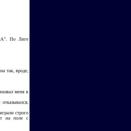
КА". По Лиге
на так, вроде,
назвал меня в
 отказывался,
играли строго
ит на поле с