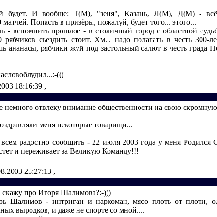
 будет. И вообще: Т(М), "зеня", Казань, Л(М), Д(М) - всё
 матчей. Попасть в призёры, пожалуй, будет того... этого...
ль - вспомнить прошлое - в столичный город с областной судьбо
0 рябчиков сьездить стоит. Хм... надо полагать в честь 300-л
ь ананасы, рябчики жуй под застольный салют в честь града Пет
асловоблудил...:-(((
2003 18:16:39
,
е немного отвлеку внимание общественности на свою скромную п
оздравляли меня некоторые товарищи...
у всем радостно сообщить - 22 июля 2003 года у меня Родился 
стет и переживает за Великую Команду!!!
08.2003 23:27:13
,
 скажу про Игоря Шалимова?:-)))
рь Шалимов - интриган и наркоман, мясо плоть от плоти, 
ых выродков, и даже не спорте со мной....