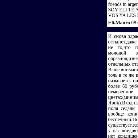
friends in a
SOY ELI TE
VOS YA LES D
Eli-Mauro
08.
И снова здрас
остынет,даже 
не то,что по
молодой за
образцов,из
отдельных от
Ваше внимани
точь в те же 
называется он
более 60 руб
немеренное
цветах(мини
Ярик).Вход н
поля седалы 
вообще конк
беспечный
существует,з
у нас внедря
нет кондишен