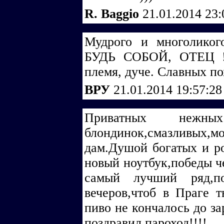
R. Baggio
21.01.2014 23
Мудрого и многолико
БУДЬ СОБОЙ, ОТЕЦ ! 
племя, дуче. Славных по
ВРУ
21.01.2014 19:57:2
Приватных неж
блондинок,смазлив
дам.Душой богатых и р
новый ноутбук,победы че
самый лучший ряд,п
вечеров,чтоб в Праге 
пиво не кончалось до за
поздравил пароход!!!!