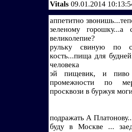
Vitals
09.01.2014 10:13:
аппетитно звонишь...теп
зеленому горошку...а
великолепие?
рульку свиную по со
кость...пища для будней
человека
эй пищевик, и пиво
промежности по мер
просквози в буржуя моги
подражать А Платонову..
буду в Москве ... зае