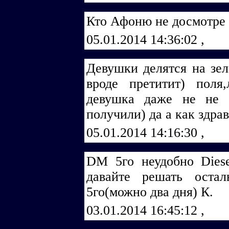
Кто Афоню не досмотре 
05.01.2014 14:36:02
,
Девушки делятся на зе
вроде претитит) поля,
девушка даже не не 
получили) да а как здра
05.01.2014 14:16:30
,
DМ 5го неудобно Diеsе
давайте решать оста
5го(можно два дня) К.
03.01.2014 16:45:12
,