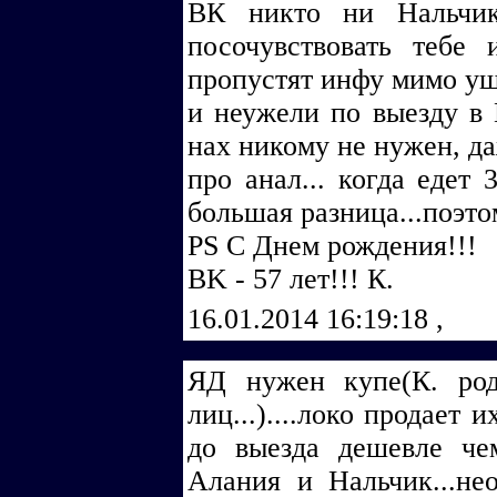
ВК никто ни Нальчик
посочувствовать теб
пропустят инфу мимо уш
и неужели по выезду в 
нах никому не нужен, да
про анал... когда едет 
большая разница...поэто
PS С Днем рождения!!!
BK - 57 лет!!! К.
16.01.2014 16:19:18
,
ЯД нужен купе(К. ро
лиц...)....локо продает
до выезда дешевле чем
Алания и Нальчик...н