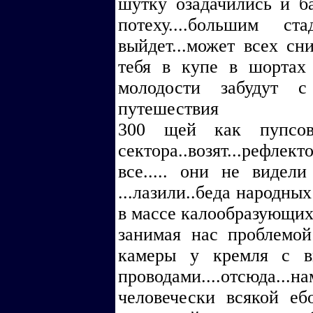
шутку озадачились и ба
потеху....большим ст
выйдет...может всех сни
тебя в купе в шортах
молодости забудут 
путешествия
300 щей как пупсов
сектора..возят...рефле
все..... они не видел
...лазили..беда народны
в массе калообразующих.
занимая нас проблемой
камеры у кремля с в
проводами....отсюда...н
человечески всякой еб