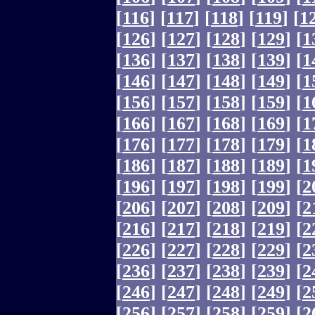
[
116
]
[
117
]
[
118
]
[
119
]
[
1
[
126
]
[
127
]
[
128
]
[
129
]
[
1
[
136
]
[
137
]
[
138
]
[
139
]
[
1
[
146
]
[
147
]
[
148
]
[
149
]
[
1
[
156
]
[
157
]
[
158
]
[
159
]
[
1
[
166
]
[
167
]
[
168
]
[
169
]
[
1
[
176
]
[
177
]
[
178
]
[
179
]
[
1
[
186
]
[
187
]
[
188
]
[
189
]
[
1
[
196
]
[
197
]
[
198
]
[
199
]
[
2
[
206
]
[
207
]
[
208
]
[
209
]
[
2
[
216
]
[
217
]
[
218
]
[
219
]
[
2
[
226
]
[
227
]
[
228
]
[
229
]
[
2
[
236
]
[
237
]
[
238
]
[
239
]
[
2
[
246
]
[
247
]
[
248
]
[
249
]
[
2
[
256
]
[
257
]
[
258
]
[
259
]
[
2