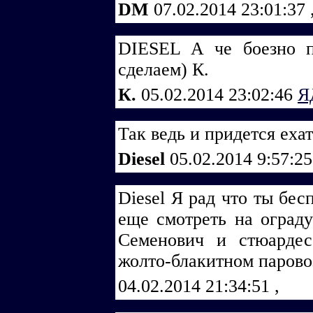
DM
07.02.2014 23:01:37
DIESEL А че боезно п
сделаем) К.
К.
05.02.2014 23:02:46
Я
Так ведь и придется ехат
Diesel
05.02.2014 9:57:2
Diеsеl Я рад что ты бес
еще смотреть на оград
Семенович и стюарде
жолто-блакитном паровоз
04.02.2014 21:34:51
,