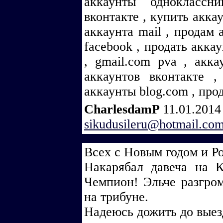
аккаунты одноклассн
вконтакте , купить акка
аккаунта mail , продам 
facebook , продать акка
, gmail.com pva , акка
аккаунтов вконтакте ,
аккаунты blog.com , про
CharlesdamP
11.01.2014
sikudusileru@hotmail.co
Всех с Новым годом и Р
Накарябал давеча на 
Чемпион! Эльче разгром
на трибуне.
Надеюсь дожить до выезд