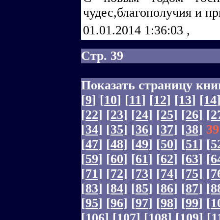
чудес,благополучия и п
01.01.2014 1:36:03
,
Стр. 39
Показать страницу кни
[
9
]
[
10
]
[
11
]
[
12
]
[
13
]
[
14
[
22
]
[
23
]
[
24
]
[
25
]
[
26
]
[
2
[
34
]
[
35
]
[
36
]
[
37
]
[
38
]
39
[
47
]
[
48
]
[
49
]
[
50
]
[
51
]
[
5
[
59
]
[
60
]
[
61
]
[
62
]
[
63
]
[
6
[
71
]
[
72
]
[
73
]
[
74
]
[
75
]
[
7
[
83
]
[
84
]
[
85
]
[
86
]
[
87
]
[
8
[
95
]
[
96
]
[
97
]
[
98
]
[
99
]
[
1
[
106
]
[
107
]
[
108
]
[
109
]
[
1