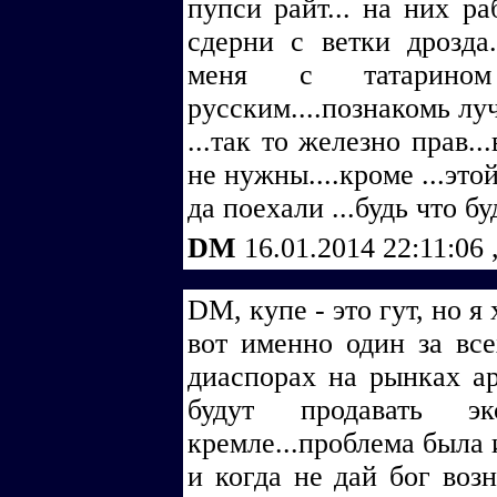
пупси райт... на них ра
сдерни с ветки дрозда.
меня с татарино
русским....познакомь лу
...так то железно прав..
не нужны....кроме ...это
да поехали ...будь что буд
DM
16.01.2014 22:11:06
DM, купе - это гут, но я 
вот именно один за всех
диаспорах на рынках ар
будут продавать э
кремле...проблема была и
и когда не дай бог воз