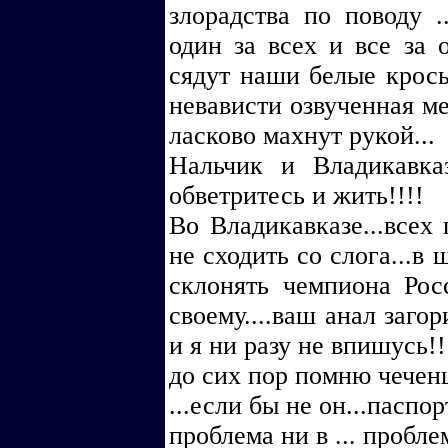
злорадства по поводу ..
один за всех и все за о
сядут наши белые кросы
невависти озвученная м
ласково махнут рукой...
Нальчик и Владикавказ.
обветритесь и жить!!!!
Во Владикавказе...всех
не сходить со слога...в
склонять чемпиона Рос
своему....ваш анал заго
и я ни разу не впишусь!!
до сих пор помню чечен
...если бы не он...паспо
проблема ни в ... пробле