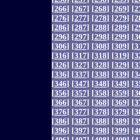
[
266
]
[
267
]
[
268
]
[
269
]
[
2
[
276
]
[
277
]
[
278
]
[
279
]
[
2
[
286
]
[
287
]
[
288
]
[
289
]
[
2
[
296
]
[
297
]
[
298
]
[
299
]
[
3
[
306
]
[
307
]
[
308
]
[
309
]
[
3
[
316
]
[
317
]
[
318
]
[
319
]
[
3
[
326
]
[
327
]
[
328
]
[
329
]
[
3
[
336
]
[
337
]
[
338
]
[
339
]
[
3
[
346
]
[
347
]
[
348
]
[
349
]
[
3
[
356
]
[
357
]
[
358
]
[
359
]
[
3
[
366
]
[
367
]
[
368
]
[
369
]
[
3
[
376
]
[
377
]
[
378
]
[
379
]
[
3
[
386
]
[
387
]
[
388
]
[
389
]
[
3
[
396
]
[
397
]
[
398
]
[
399
]
[
4
[
406
]
[
407
]
[
408
]
[
409
]
[
4