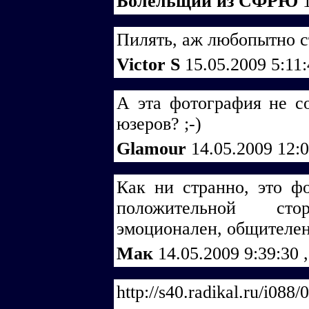
Болельщий из СФРЮ
Пилять, аж любопытно ст
Victor S
15.05.2009 5:11
А эта фотография не с
юзеров? ;-)
Glamour
14.05.2009 12:
Как ни странно, это фо
положительной ст
эмоционален, общителен
Мак
14.05.2009 9:39:30
,
http://s40.radikal.ru/i08