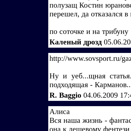
полузащ Костин юрановс
перешел, да отказался в
по соточке и на трибуну 
Каленый дрозд
05.06.2
http://www.sovsport.ru/ga
Ну и уеб...щная стать
подходящая - Карманов..
R. Baggio
04.06.2009 17
Алиса
Вся наша жизнь - фантас
она к дешевому фентези