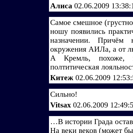
Алиса
02.06.2009 13:38
Самое смешное (грустное
ношу появились практич
назначении. Причём 
окружения АИЛа, а от л
А Кремль, похоже, и
полтитическая лояльнос
Китеж
02.06.2009 12:53
Сильно!
Vitsax
02.06.2009 12:49:
…В истории Града оста
На веки веков (может бы