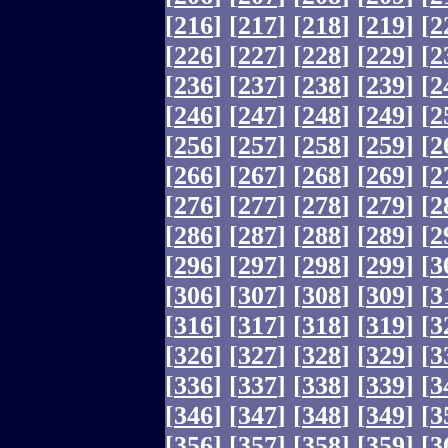
[
216
]
[
217
]
[
218
]
[
219
]
[
2
[
226
]
[
227
]
[
228
]
[
229
]
[
2
[
236
]
[
237
]
[
238
]
[
239
]
[
2
[
246
]
[
247
]
[
248
]
[
249
]
[
2
[
256
]
[
257
]
[
258
]
[
259
]
[
2
[
266
]
[
267
]
[
268
]
[
269
]
[
2
[
276
]
[
277
]
[
278
]
[
279
]
[
2
[
286
]
[
287
]
[
288
]
[
289
]
[
2
[
296
]
[
297
]
[
298
]
[
299
]
[
3
[
306
]
[
307
]
[
308
]
[
309
]
[
3
[
316
]
[
317
]
[
318
]
[
319
]
[
3
[
326
]
[
327
]
[
328
]
[
329
]
[
3
[
336
]
[
337
]
[
338
]
[
339
]
[
3
[
346
]
[
347
]
[
348
]
[
349
]
[
3
[
356
]
[
357
]
[
358
]
[
359
]
[
3