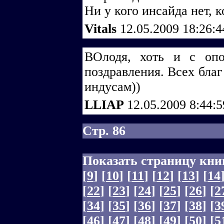
Ни у кого инсайда нет, 
Vitals
12.05.2009 18:26:
ВОлодя, хоть и с оп
поздравления. Всех благ
индусам))
LLIAP
12.05.2009 8:44:
Стр. 86
Показать страницу кни
[
9
]
[
10
]
[
11
]
[
12
]
[
13
]
[
14
[
22
]
[
23
]
[
24
]
[
25
]
[
26
]
[
2
[
34
]
[
35
]
[
36
]
[
37
]
[
38
]
[
3
[
46
]
[
47
]
[
48
]
[
49
]
[
50
]
[
5