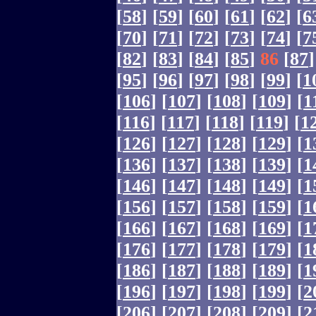
[
58
]
[
59
]
[
60
]
[
61
]
[
62
]
[
6
[
70
]
[
71
]
[
72
]
[
73
]
[
74
]
[
7
[
82
]
[
83
]
[
84
]
[
85
]
86
[
87
]
[
95
]
[
96
]
[
97
]
[
98
]
[
99
]
[
1
[
106
]
[
107
]
[
108
]
[
109
]
[
1
[
116
]
[
117
]
[
118
]
[
119
]
[
1
[
126
]
[
127
]
[
128
]
[
129
]
[
1
[
136
]
[
137
]
[
138
]
[
139
]
[
1
[
146
]
[
147
]
[
148
]
[
149
]
[
1
[
156
]
[
157
]
[
158
]
[
159
]
[
1
[
166
]
[
167
]
[
168
]
[
169
]
[
1
[
176
]
[
177
]
[
178
]
[
179
]
[
1
[
186
]
[
187
]
[
188
]
[
189
]
[
1
[
196
]
[
197
]
[
198
]
[
199
]
[
2
[
206
]
[
207
]
[
208
]
[
209
]
[
2