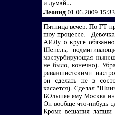
и думай...
Леонид
01.06.2009 15:3
Пятница вечер. По ГТ п
шоу-процессе. Девочк
АИЛу о круге обязанно
Шепель, подмигивающ
мастурбирующая нынешн
не было, конечно). Убр
реваншистскими настро
он сделать не в сост
касается). Сделал "Шин
БОльшее ему Москва ини
Он вообще что-нибудь сд
Кроме вешания лапши 