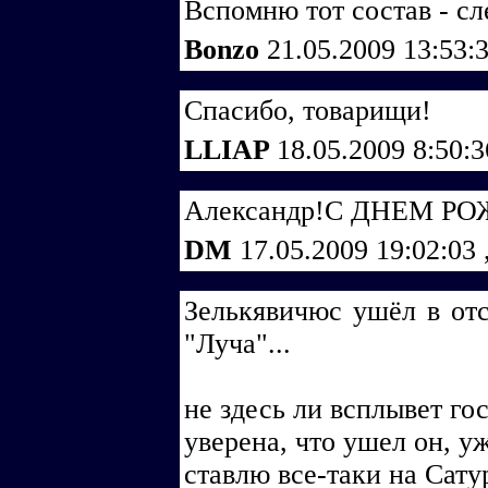
Вспомню тот состав - сл
Bonzo
21.05.2009 13:53:
Спасибо, товарищи!
LLIAP
18.05.2009 8:50:
Александр!С ДНЕМ Р
DM
17.05.2009 19:02:03
Зелькявичюс ушёл в отс
"Луча"...
не здесь ли всплывет г
уверена, что ушел он, у
ставлю все-таки на Сатур