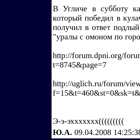
В Угличе в субботу ка
который победил в кула
получил в ответ подлый
"уралы с омоном по город
http://forum.dpni.org/for
t=8745&page=7
http://uglich.ru/forum/vie
f=15&t=460&st=0&sk=t&
Э-э-эххххххх(((((((((
Ю.А.
09.04.2008 14:25: