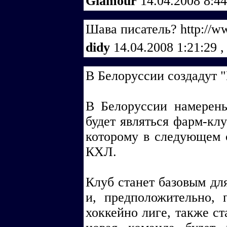
Glamour
14.04.2008 8:4
Шава писатель? http://www
didy
14.04.2008 1:21:29
,
В Белоруссии создадут
В Белоруссии намерены
будет являться фарм-кл
которому в следующем с
КХЛ.
Клуб станет базовым дл
и, предположительно,
хоккейно лиге, также с