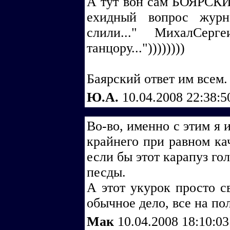
А тут вон сам БОЯРСКИ
ехидный вопрос журн
слили..." МихалСерг
танцору..."))))))))
Баярский ответ им всем.
Ю.А.
10.04.2008 22:38:
Во-во, именно с этим я 
крайнего при равном ка
если бы этот карапуз го
песды.
А этот укурок просто с
обычное дело, все на пол
Мак
10.04.2008 18:10:0