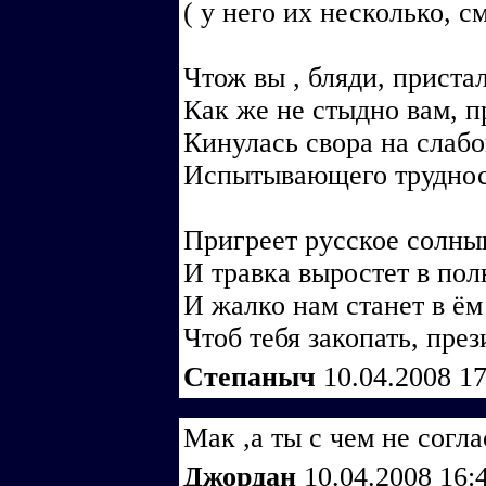
( у него их несколько, с
Чтож вы , бляди, приста
Как же не стыдно вам, 
Кинулась свора на слабо
Испытывающего труднос
Пригреет русское солны
И травка выростет в по
И жалко нам станет в ём
Чтоб тебя закопать, през
Степаныч
10.04.2008 1
Мак ,а ты с чем не согл
Джордан
10.04.2008 16: