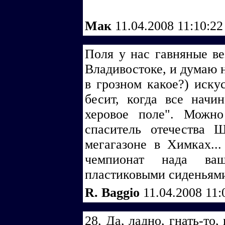
Мак
11.04.2008 11:10:2
Поля у нас гавняные вез
Владивостоке, и думаю н
в грозном какое?) иску
бесит, когда все начи
херовое поле". Можно
спаситель отечества 
мегагазоне в Химках...
чемпионат нада ва
пластиковыми сиденьями
R. Baggio
11.04.2008 11
28, Да, ладно, гнать-то,