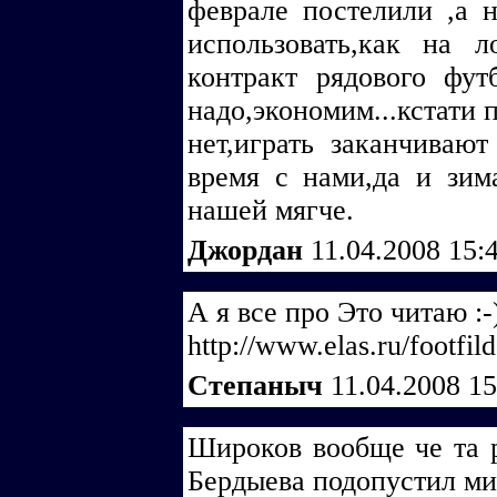
феврале постелили ,а 
использовать,как на ло
контракт рядового фут
надо,экономим...кстати 
нет,играть заканчиваю
время с нами,да и зим
нашей мягче.
Джордан
11.04.2008 15:
А я все про Это читаю :-)
http://www.elas.ru/footfild
Степаныч
11.04.2008 1
Широков вообще че та р
Бердыева подопустил м