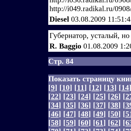
http://i049.radikal.ru/090
Diesel
03.08.2009 11:51:
Губернатор, усталый, но
R. Baggio
01.08.2009 1:
Стр. 84
Показать страницу кни
[
9
]
[
10
]
[
11
]
[
12
]
[
13
]
[
14
[
22
]
[
23
]
[
24
]
[
25
]
[
26
]
[
2
[
34
]
[
35
]
[
36
]
[
37
]
[
38
]
[
3
[
46
]
[
47
]
[
48
]
[
49
]
[
50
]
[
5
[
58
]
[
59
]
[
60
]
[
61
]
[
62
]
[
6