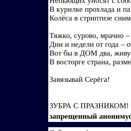
Непьющих уносят с собо
В курилке прохлада и па
Колёса в стриптизе с
Тяжко, сурово, мрачно –
Дни и недели от года – о
Вот бы в ДОМ два, живу
В восторге страна, раз
Завязывай Серёга!
ЗУБРА С ПРАЗНИКОМ!
запрещенный анониму