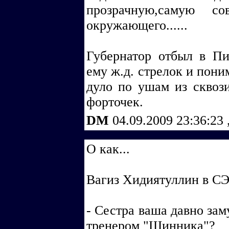
прозрачную,самую со
окружающего......
Губернатор отбыл в Пит
ему ж.д. стрелок и пон
дуло по ушам из сквоз
форточек.
DM
04.09.2009 23:36:23
О как...
Вагиз Хидиятуллин в СЭ
- Сестра ваша давно за
тренером "Шинника"?