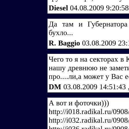
Diesel
04.08.2009 9:20:5
Да там и Губернатора
бухло...
R. Baggio
03.08.2009 23
Чего то я на секторах в
нашу древнюю не замети
про....ли,а может у Вас 
DM
03.08.2009 14:51:43
А вот и фоточки)))
http://i018.radikal.ru/09
http://i032.radikal.ru/090
http://i036.radikal.ru/09