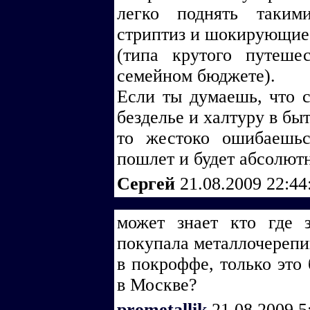
легко поднять таким
стриптиз и шокирующие
(типа крутого путеше
семейном бюджете).
Если ты думаешь, что с
безделье и халтуру в быт
то жестоко ошибаешь
пошлет и будет абсолютн
Сергей
21.08.2009 22:4
может знает кто где 
покупала металлочереп
в покроффе, только это 
в Москве?
prometallik
21.08.2009 5