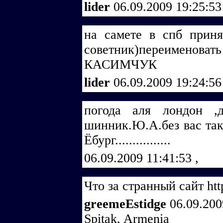
lider
06.09.2009 19:25:5
на самете в спб приня
советник)переиме
КАСИМЧУК
lider
06.09.2009 19:24:5
погода аля лондон ,
шинник.Ю.А.без вас так 
Ёбург................
06.09.2009 11:41:53
,
Что за странный сайт http
greemeEstidge
06.09.200
Spitak, Armenia