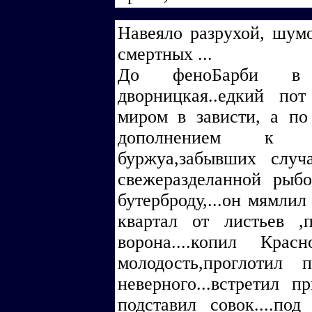
Навеяло разрухой, шум
смертных ...
До феноБарби в ж
дворницкая..едкий по
миром в зависти, а по
дополнением к сч
буржуа,забывших слу
свежеразделанной рыбо
бутерброду,...он мямлил
квартал от листьев ,
ворона....копил Крас
молодость,проглотил 
неверного...встретил 
подставил совок....по