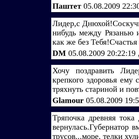
Паштет
05.08.2009 22:3
Лидер,с Днюхой!Соскучи
нибудь между Рязанью 
как же без Тебя!Счастья
DM
05.08.2009 20:22:19
Хочу поздравить Лид
крепкого здоровья ему 
тряхнуть стариной и пов
Glamour
05.08.2009 19:
Тряпочка древняя тока 
вернулась.Губернатор вм
трусов...море, телки хул