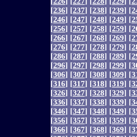
[
226
]
[
227
]
[
228
]
[
229
]
[
2
[
236
]
[
237
]
[
238
]
[
239
]
[
2
[
246
]
[
247
]
[
248
]
[
249
]
[
2
[
256
]
[
257
]
[
258
]
[
259
]
[
2
[
266
]
[
267
]
[
268
]
[
269
]
[
2
[
276
]
[
277
]
[
278
]
[
279
]
[
2
[
286
]
[
287
]
[
288
]
[
289
]
[
2
[
296
]
[
297
]
[
298
]
[
299
]
[
3
[
306
]
[
307
]
[
308
]
[
309
]
[
3
[
316
]
[
317
]
[
318
]
[
319
]
[
3
[
326
]
[
327
]
[
328
]
[
329
]
[
3
[
336
]
[
337
]
[
338
]
[
339
]
[
3
[
346
]
[
347
]
[
348
]
[
349
]
[
3
[
356
]
[
357
]
[
358
]
[
359
]
[
3
[
366
]
[
367
]
[
368
]
[
369
]
[
3