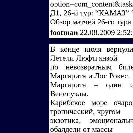
option=com_content&tas
Д1, 26-й тур: “КАМАЗ” 
Обзор матчей 26-го тура
footman
22.08.2009 2:52
В конце июля вернули
Летели Люфтганзой
по невозвратным бил
Маргарита и Лос Рокес.
Маргарита – один и
Венесуэлы.
Карибское море очаро
тропический, кругом
экзотика, эмоционал
обалдели от массы