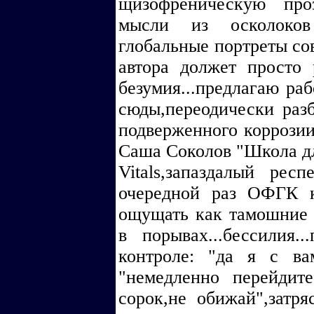
щизофреническую про
мысли из осколоков
глобальные портреты со
автора должет просто 
безумия...предлагаю раб
сюды,переодически раз
подверженного коррозии
Саша Соколов "Школа для
Vitals,запаздалый ре
очередной раз ОФГК к
ощущать как тамошние 
в порывах...бессилия.
контроле: "да я с ва
"немедленно перейдит
сорок,не обижай",затря