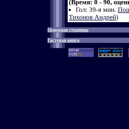
(Время: 0 - 90, оце
Гол: 39-я мин.
Пош
Тихонов Андрей
)
Основная страница
Гостевая книга