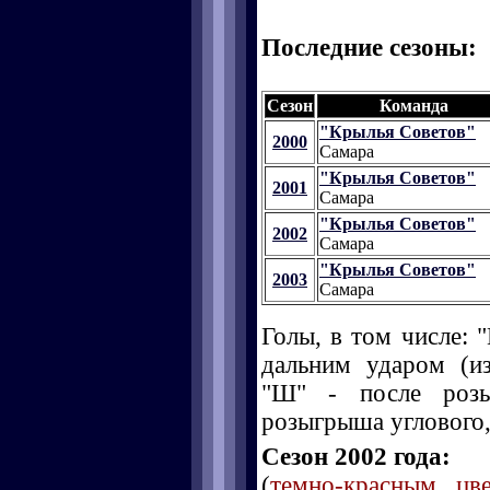
Последние сезоны:
Сезон
Команда
"Крылья Советов"
2000
Самара
"Крылья Советов"
2001
Самара
"Крылья Советов"
2002
Самара
"Крылья Советов"
2003
Самара
Голы, в том числе: "
дальним ударом (и
"Ш" - после розы
розыгрыша углового, 
Сезон 2002 года:
(
темно-красным цв