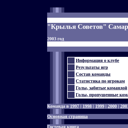
"Крылья Советов" Сама
2003 год
Информация о клубе
Результаты игр
Состав команды
Статистика по игрокам
Голы, забитые командой
Голы, пропущенные ком
Команда в
1997
|
1998
|
1999
|
2000
|
200
Основная страница
Гостевая книга