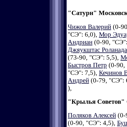
"Сатурн" Московск
Чижов Валерий
(0-90
"СЭ": 6,0),
Мор Эдуа
Андриан
(0-90, "СЭ":
Джяукштас Роланада
(73-90, "СЭ": 5,5),
М
Быстров Петр
(0-90, 
"СЭ": 7,5),
Кечинов 
Андрей
(0-79, "СЭ": 
),
"Крылья Советов"
Поляков Алексей
(0-
(0-90, "СЭ": 4,5),
Бу