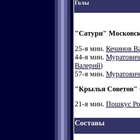
Голы
"Сатурн" Московск
25-я мин.
Кечинов В
44-я мин.
Муратович
Валерий
)
57-я мин.
Муратович
"Крылья Советов"
21-я мин.
Пошкус Ро
Составы