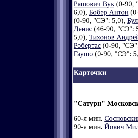
Рашович Вук
(0-90, 
6,0),
Бобер Антон
(0-
(0-90, "СЭ": 5,0),
Бул
Денис
(46-90, "СЭ": 
5,0),
Тихонов Андре
Робертас
(0-90, "СЭ":
Гаушо
(0-90, "СЭ": 5,
Карточки
"Сатурн" Московск
60-я мин.
Сосновски
90-я мин.
Йович Ми