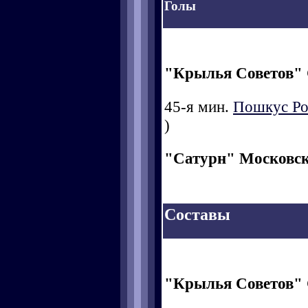
Голы
"Крылья Советов"
45-я мин.
Пошкус Ро
)
"Сатурн" Московск
Составы
"Крылья Советов"