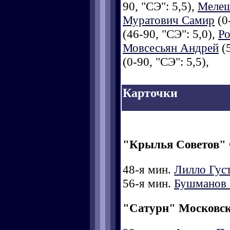
90, "СЭ": 5,5),
Мелеш
Муратович Самир
(0-
(46-90, "СЭ": 5,0),
Ро
Мовсесьян Андрей
(5
(0-90, "СЭ": 5,5),
Карточки
"Крылья Советов"
48-я мин.
Лилло Гус
56-я мин.
Бушманов 
"Сатурн" Московск