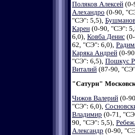
Поляков Алексей
(0-
Алехандро
(0-90, "СЭ
"СЭ": 5,5),
Бушманов
Карен
(0-90, "СЭ": 5,
6,0),
Ковба Денис
(0-
62, "СЭ": 6,0),
Радим
Каряка Андрей
(0-90
"СЭ": 6,5),
Пошкус Р
Виталий
(87-90, "СЭ"
"Сатурн" Московск
Чижов Валерий
(0-90
"СЭ": 6,0),
Сосновск
Владимир
(0-71, "СЭ"
90, "СЭ": 5,5),
Ребеж
Александр
(0-90, "СЭ