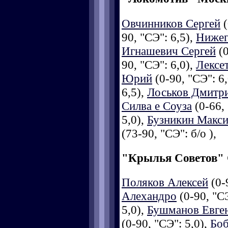
Овчинников Сергей
(
90, "СЭ": 6,5),
Нижег
Игнашевич Сергей
(0
90, "СЭ": 6,0),
Лексе
Юрий
(0-90, "СЭ": 6
6,5),
Лоськов Дмитр
Силва е Соуза
(0-66, 
5,0),
Бузникин Макс
(73-90, "СЭ": б/о ),
"Крылья Советов"
Поляков Алексей
(0-
Алехандро
(0-90, "СЭ
5,0),
Бушманов Евге
(0-90, "СЭ": 5,0),
Боб