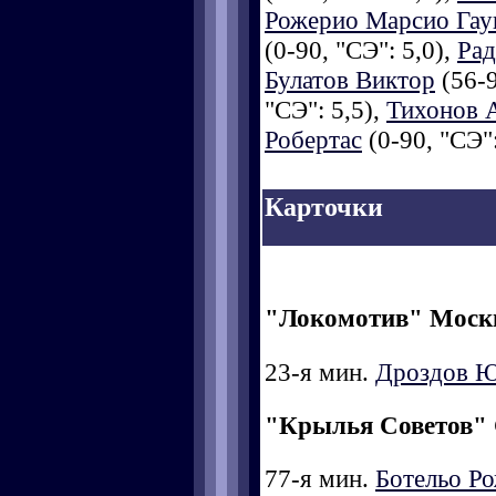
Рожерио Марсио Га
(0-90, "СЭ": 5,0),
Рад
Булатов Виктор
(56-9
"СЭ": 5,5),
Тихонов 
Робертас
(0-90, "СЭ":
Карточки
"Локомотив" Моск
23-я мин.
Дроздов 
"Крылья Советов"
77-я мин.
Ботельо Р