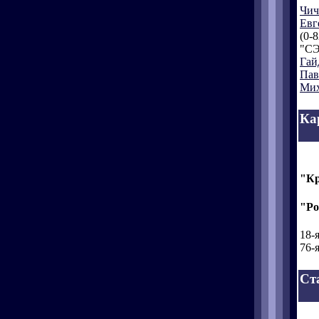
Чич
Евг
(0-8
"СЭ
Гай
Пав
Ми
Ка
"Кр
"Ро
18-
76-
Ст