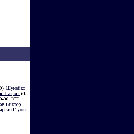
0),
Шунейко
е Патрик
(0-
0-90, "СЭ":
ов Виктор
арсио Гаушо