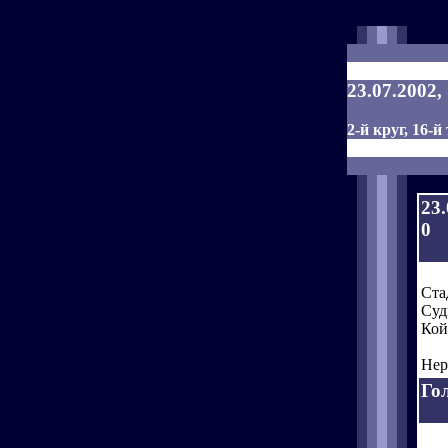
23.07.2002
2-й круг, 16-й
23
0
Ста
Суд
Кой
Нер
Го