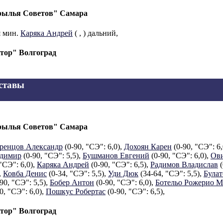
ылья Советов" Самара
я мин.
Каряка Андрей
(
,
) дальний,
тор" Волгоград
ставы
ылья Советов" Самара
ренцов Александр
(0-90, "СЭ": 6,0),
Дохоян Карен
(0-90, "СЭ": 6,
димир
(0-90, "СЭ": 5,5),
Бушманов Евгений
(0-90, "СЭ": 6,0),
Ови
"СЭ": 6,0),
Каряка Андрей
(0-90, "СЭ": 6,5),
Радимов Владислав
(
,
Ковба Денис
(0-34, "СЭ": 5,5),
Уди Дюк
(34-64, "СЭ": 5,5),
Булат
90, "СЭ": 5,5),
Бобер Антон
(0-90, "СЭ": 6,0),
Ботельо Рожерио М
0, "СЭ": 6,0),
Пошкус Робертас
(0-90, "СЭ": 6,5),
тор" Волгоград