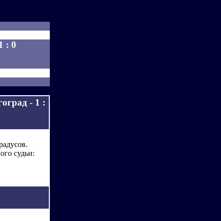
 : 0
град - 1 :
радусов.
ого судьи: