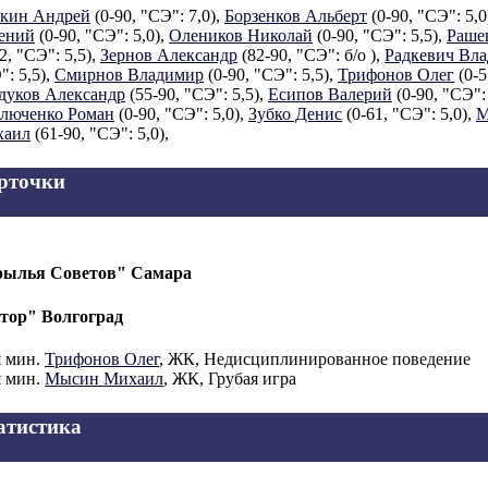
кин Андрей
(0-90, "СЭ": 7,0),
Борзенков Альберт
(0-90, "СЭ": 5,0
ений
(0-90, "СЭ": 5,0),
Олеников Николай
(0-90, "СЭ": 5,5),
Раше
2, "СЭ": 5,5),
Зернов Александр
(82-90, "СЭ": б/о ),
Радкевич Вл
": 5,5),
Смирнов Владимир
(0-90, "СЭ": 5,5),
Трифонов Олег
(0-5
дуков Александр
(55-90, "СЭ": 5,5),
Есипов Валерий
(0-90, "СЭ": 
люченко Роман
(0-90, "СЭ": 5,0),
Зубко Денис
(0-61, "СЭ": 5,0),
М
хаил
(61-90, "СЭ": 5,0),
рточки
ылья Советов" Самара
тор" Волгоград
я мин.
Трифонов Олег
, ЖК, Недисциплинированное поведение
я мин.
Мысин Михаил
, ЖК, Грубая игра
атистика