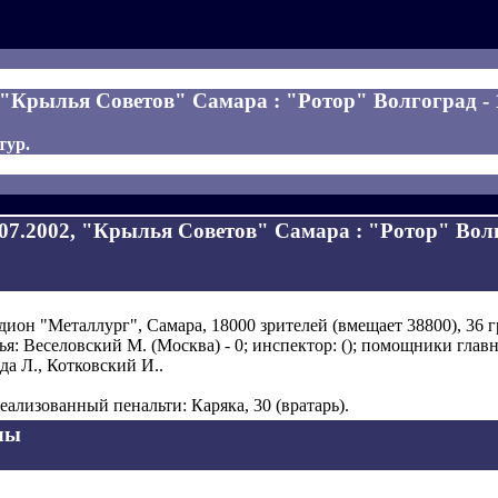
, "Крылья Советов" Самара : "Ротор" Волгоград - 1
 тур.
.07.2002, "Крылья Советов" Самара : "Ротор" Волго
дион "Металлург", Самара, 18000 зрителей (вмещает 38800), 36 г
ья: Веселовский М. (Москва) - 0; инспектор: (); помощники главн
да Л., Котковский И..
еализованный пенальти: Каряка, 30 (вратарь).
лы