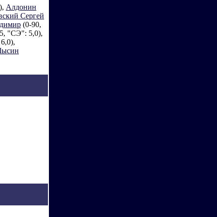
),
Алдонин
вский Сергей
адимир
(0-90,
5, "СЭ": 5,0),
6,0),
ысин