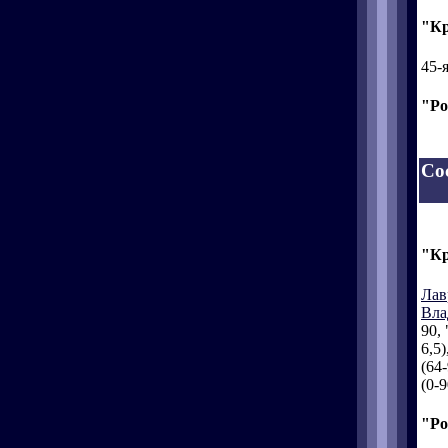
"Кр
45-
"Ро
Со
"Кр
Лав
Вла
90, 
6,5)
(64-
(0-9
"Ро