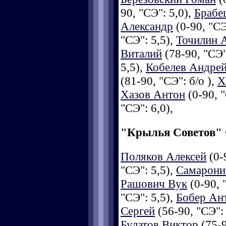
90, "СЭ": 5,0),
Брабе
Александр
(0-90, "СЭ
"СЭ": 5,5),
Точилин 
Виталий
(78-90, "СЭ"
5,5),
Кобелев Андре
(81-90, "СЭ": б/о ),
Х
Хазов Антон
(0-90, "
"СЭ": 6,0),
"Крылья Советов"
Поляков Алексей
(0-
"СЭ": 5,5),
Самарони
Рашович Вук
(0-90, 
"СЭ": 5,5),
Бобер Ан
Сергей
(56-90, "СЭ":
Булатов Виктор
(75-9