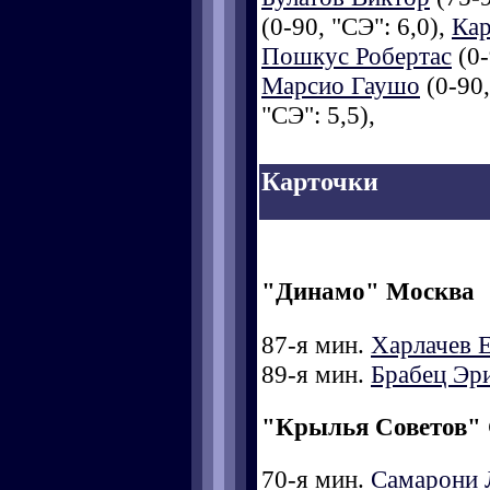
(0-90, "СЭ": 6,0),
Кар
Пошкус Робертас
(0-
Марсио Гаушо
(0-90,
"СЭ": 5,5),
Карточки
"Динамо" Москва
87-я мин.
Харлачев 
89-я мин.
Брабец Эр
"Крылья Советов"
70-я мин.
Самарони 