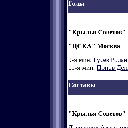
Голы
"Крылья Советов"
"ЦСКА" Москва
9-я мин.
Гусев Ролан
11-я мин.
Попов Ден
Составы
"Крылья Советов"
Лавренцов Александ