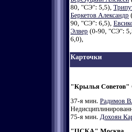
80, "СЭ": 5,5),
Трипу
Беркетов Александр
(
90, "СЭ": 6,5),
Евсик
Элвер
(0-90, "СЭ": 5,
6,0),
Карточки
"Крылья Советов"
37-я мин.
Радимов В
Недисциплинированн
75-я мин.
Дохоян Ка
"ЦСКА" Москва