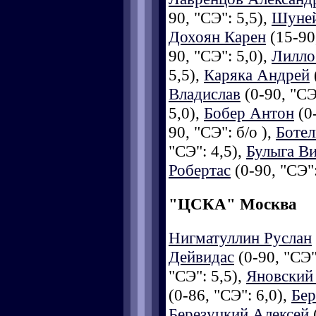
90, "СЭ": 5,5),
Шуней
Дохоян Карен
(15-90,
90, "СЭ": 5,0),
Лилло
5,5),
Каряка Андрей
Владислав
(0-90, "СЭ
5,0),
Бобер Антон
(0-
90, "СЭ": б/о ),
Боте
"СЭ": 4,5),
Булыга В
Робертас
(0-90, "СЭ":
"ЦСКА" Москва
Нигматуллин Руслан
Дейвидас
(0-90, "СЭ"
"СЭ": 5,5),
Яновский
(0-86, "СЭ": 6,0),
Бер
Березуцкий Алексей
(