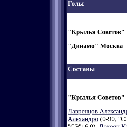
Голы
"Крылья Советов"
"Динамо" Москва
Составы
"Крылья Советов"
Лавренцов Александ
Алехандро
(0-90, "СЭ
"СЭ": 6,0),
Дохоян К