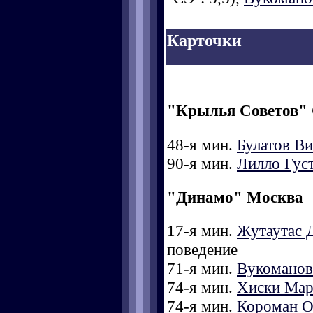
Карточки
"Крылья Советов"
48-я мин.
Булатов В
90-я мин.
Лилло Гус
"Динамо" Москва
17-я мин.
Жутаутас 
поведение
71-я мин.
Вукоманов
74-я мин.
Хиски Мар
74-я мин.
Короман О