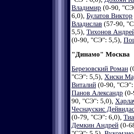
Владимир
(0-90, "СЭ"
6,0),
Булатов Виктор
Владислав
(57-90, "С
5,5),
Тихонов Андре
(0-90, "СЭ": 5,5),
Пош
"Динамо" Москва
Березовский Роман
(0
"СЭ": 5,5),
Хиски Ма
Виталий
(0-90, "СЭ":
Панов Александр
(0-
90, "СЭ": 5,0),
Харла
Чеснаускис Дейвида
(0-79, "СЭ": 6,0),
Тиа
Демкин Андрей
(0-68
"СЭ": 5,5),
Вукомано