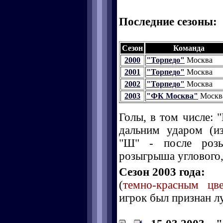
Последние сезоны:
Сезон
Команда
2000
"Торпедо"
Москва
2001
"Торпедо"
Москва
2002
"Торпедо"
Москва
2003
"ФК Москва"
Москв
Голы, в том числе: "
дальним ударом (и
"Ш" - после розы
розыгрыша углового, 
Сезон 2003 года:
(
темно-красным цв
игрок был признан л