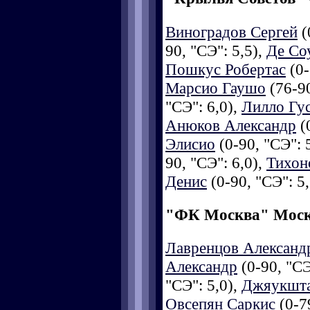
Виноградов Сергей
(
90, "СЭ": 5,5),
Де Со
Пошкус Робертас
(0-
Марсио Гаушо
(76-90
"СЭ": 6,0),
Лилло Гу
Анюков Александр
(0
Элисио
(0-90, "СЭ": 
90, "СЭ": 6,0),
Тихон
Денис
(0-90, "СЭ": 5
"ФК Москва" Мос
Лавренцов Александ
Александр
(0-90, "СЭ
"СЭ": 5,0),
Джяукшта
Овсепян Саркис
(0-79