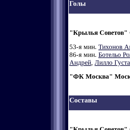
Голы
"Крылья Советов"
53-я мин.
Тихонов А
86-я мин.
Ботельо Р
Андрей
,
Лилло Густ
"ФК Москва" Мос
Составы
"Крылья Советов"