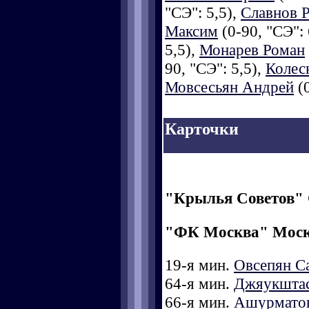
"СЭ": 5,5),
Славнов 
Максим
(0-90, "СЭ": 
5,5),
Монарев Роман
90, "СЭ": 5,5),
Колес
Мовсесьян Андрей
(0
Карточки
"Крылья Советов"
"ФК Москва" Мос
19-я мин.
Овсепян С
64-я мин.
Джяукштас
66-я мин.
Ашурматов