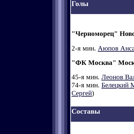
Голы
"Черноморец" Нов
2-я мин.
Аюпов Анс
"ФК Москва" Мос
45-я мин.
Леонов Ва
74-я мин.
Белецкий 
Сергей
)
Составы