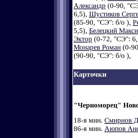
Александр
(0-90, "СЭ
6,5),
Шустиков Серг
(85-90, "СЭ": б/о ),
Р
5,5),
Белецкий Макс
Эктор
(0-72, "СЭ": 6
Монарев Роман
(0-90
(90-90, "СЭ": б/о ),
Карточки
"Черноморец" Нов
18-я мин.
Смирнов 
86-я мин.
Аюпов Ан