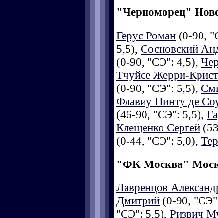
"Черноморец" Нов
Герус Роман
(0-90, "
5,5),
Сосновский Ан
(0-90, "СЭ": 4,5),
Чер
Тчуйсе Жерри-Крист
(0-90, "СЭ": 5,5),
См
Флавиу Пинту де Со
(46-90, "СЭ": 5,5),
Га
Клещенко Сергей
(53
(0-44, "СЭ": 5,0),
Тер
"ФК Москва" Мос
Лавренцов Александ
Дмитрий
(0-90, "СЭ":
"СЭ": 5,5),
Ризвич М