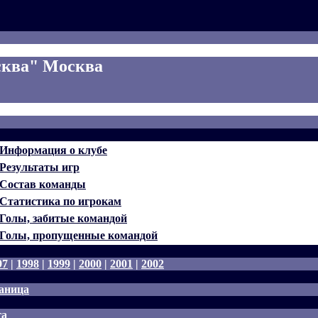
ква" Москва
Информация о клубе
Результаты игр
Состав команды
Статистика по игрокам
Голы, забитые командой
Голы, пропущенные командой
97
|
1998
|
1999
|
2000
|
2001
|
2002
аница
га