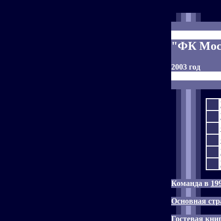
"ФК Мос
2003 год
Команда в
19
Основная стр
Гостевая кни