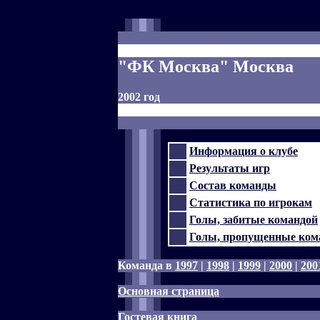
"ФК Москва" Москва
2002 год
Информация о клубе
Результаты игр
Состав команды
Статистика по игрокам
Голы, забитые командой
Голы, пропущенные ком
Команда в
1997
|
1998
|
1999
|
2000
|
200
Основная страница
Гостевая книга