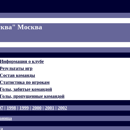
ква" Москва
Информация о клубе
Результаты игр
Состав команды
Статистика по игрокам
Голы, забитые командой
Голы, пропущенные командой
97
|
1998
|
1999
|
2000
|
2001
|
2002
аница
га