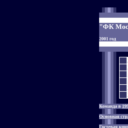
"ФК Мос
2001 год
Команда в
19
Основная стр
Гостевая кни