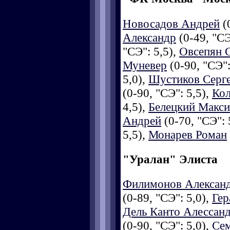
Новосадов Андрей
(0
Александр
(0-49, "СЭ
"СЭ": 5,5),
Овсепян 
Муневер
(0-90, "СЭ":
5,0),
Шустиков Серг
(0-90, "СЭ": 5,5),
Кол
4,5),
Белецкий Макс
Андрей
(0-70, "СЭ": 
5,5),
Монарев Роман
"Уралан" Элиста
Филимонов Алексан
(0-89, "СЭ": 5,0),
Гер
Дель Канто Алессан
(0-90, "СЭ": 5,0),
Се