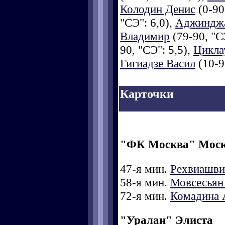
Колодин Денис
(0-90
"СЭ": 6,0),
Аджинджа
Владимир
(79-90, "СЭ
90, "СЭ": 5,5),
Цикла
Гигиадзе Васил
(10-90
Карточки
"ФК Москва" Мос
47-я мин.
Рехвиашви
58-я мин.
Мовсесьян
72-я мин.
Комадина 
"Уралан" Элиста