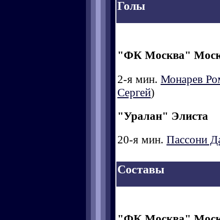
Голы
"ФК Москва" Мос
2-я мин.
Монарев Ро
Сергей
)
"Уралан" Элиста
20-я мин.
Пассони Д
Составы
"ФК Москва" Мос