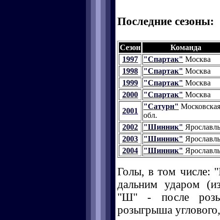
Последние сезоны:
Сезон
Команда
1997
"Спартак"
Москва
1998
"Спартак"
Москва
1999
"Спартак"
Москва
2000
"Спартак"
Москва
"Сатурн"
Московска
2001
обл.
2002
"Шинник"
Ярославл
2003
"Шинник"
Ярославл
2004
"Шинник"
Ярославл
Голы, в том числе: "
дальним ударом (и
"Ш" - после розы
розыгрыша углового, 