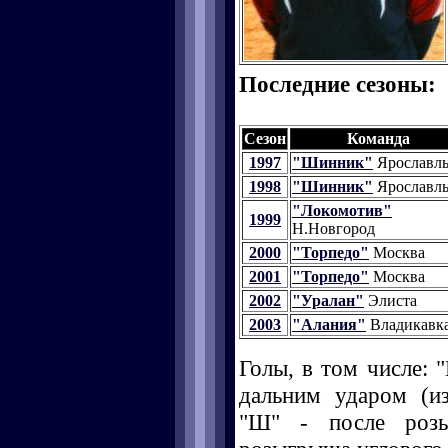
Последние сезоны:
Сезон
Команда
1997
"Шинник"
Ярославл
1998
"Шинник"
Ярославл
"Локомотив"
1999
Н.Новгород
2000
"Торпедо"
Москва
2001
"Торпедо"
Москва
2002
"Уралан"
Элиста
2003
"Алания"
Владикавк
Голы, в том числе: "
дальним ударом (и
"Ш" - после розы