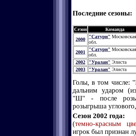
Последние сезоны:
Сезон
Команда
"Сатурн"
Московска
2000
обл.
"Сатурн"
Московска
2001
обл.
2002
"Уралан"
Элиста
2003
"Уралан"
Элиста
Голы, в том числе: "
дальним ударом (и
"Ш" - после розы
розыгрыша углового, 
Сезон 2002 года:
(
темно-красным цв
игрок был признан л