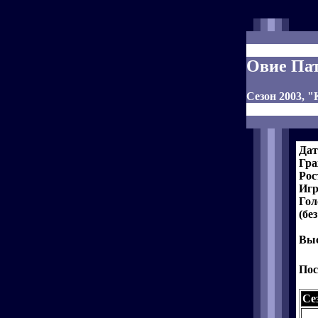
Овие Па
Сезон 2003, 
Дат
Гра
Рос
Игр
Гол
(бе
Выс
Пос
Се