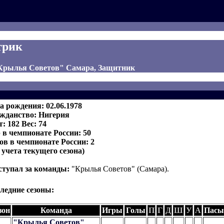
трик
"Крылья Советов" Самара, Защитник
а рождения: 02.06.1978
жданство: Нигерия
т: 182 Вес: 74
 в чемпионате России: 50
ов в чемпионате России: 2
з учета текущего сезона)
тупал за команды:
"Крылья Советов" (Самара).
ледние сезоны:
зон
Команда
Игры
Голы
П
Г
Д
Ш
У
А
Пасы
"Крылья Советов"