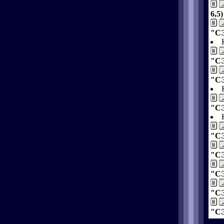
6,5)
"СЭ
"СЭ
"СЭ
"СЭ
"СЭ
"СЭ
"СЭ
"СЭ
"СЭ