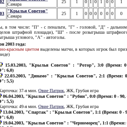
02
25
1
0
1
0
1
0
0
1
Самара
"Крылья Советов"
03
25
1
0
0
0
0
0
0
0
Самара
ы, в том числе: "П" - с пенальти, "Г" - головой, "Д" - дальним
делов штрафной площади), "Ш" - после розыгрыша штрафного
ыгрыша углового, "А" - автоголы.
он 2003 года:
мно-красным цветом
выделены матчи, в которых игрок был при
анде)
15.03.2003, "Крылья Советов" : "Ротор", 3:0 (Время: 0
": 6,0)
22.03.2003, "Динамо" : "Крылья Советов", 2:1 (Время: 0
": 5,5)
Карточка: 37-я мин.
Овие Патрик
, ЖК, Грубая игра
06.04.2003, "Крылья Советов" : "Рубин", 0:0 (Время: 0 - 90,
": 5,5)
Карточка: 49-я мин.
Овие Патрик
, ЖК, Грубая игра
13.04.2003, "Спартак" : "Крылья Советов", 1:1 (Время: 0 - 
": 6,0)
19.04.2003, "Крылья Советов" : "Черноморец", 1:1 (Время: 0