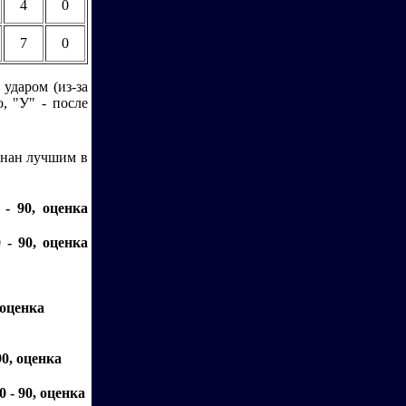
4
0
7
0
 ударом (из-за
, "У" - после
знан лучшим в
 - 90, оценка
 - 90, оценка
 оценка
90, оценка
 - 90, оценка