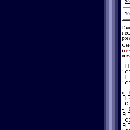
20
20
Гол
пре
роз
Сез
(
те
ком
"СЭ
"СЭ
"СЭ
"СЭ