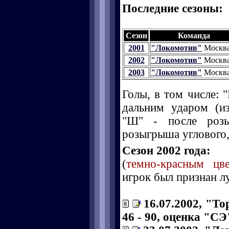
Последние сезоны:
Сезон
Команда
2001
"Локомотив"
Москв
2002
"Локомотив"
Москв
2003
"Локомотив"
Москв
Голы, в том числе: "
дальним ударом (и
"Ш" - после розы
розыгрыша углового, 
Сезон 2002 года:
(
темно-красным цв
игрок был признан л
16.07.2002, "То
46 - 90, оценка "СЭ"