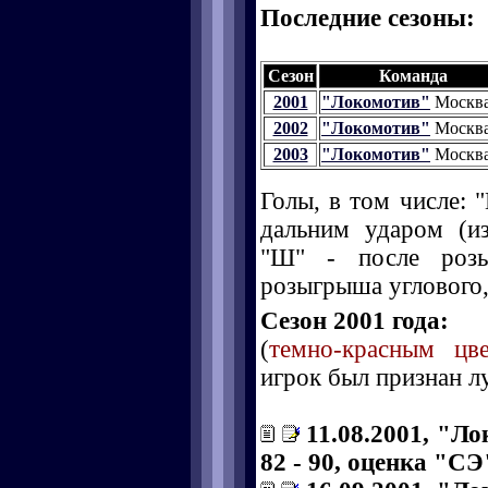
Последние сезоны:
Сезон
Команда
2001
"Локомотив"
Москв
2002
"Локомотив"
Москв
2003
"Локомотив"
Москв
Голы, в том числе: "
дальним ударом (и
"Ш" - после розы
розыгрыша углового, 
Сезон 2001 года:
(
темно-красным цв
игрок был признан л
11.08.2001, "Ло
82 - 90, оценка "СЭ"