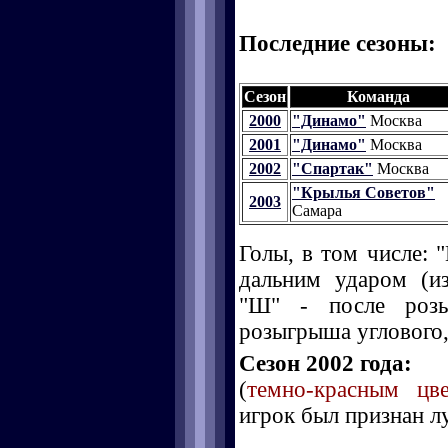
Последние сезоны:
Сезон
Команда
2000
"Динамо"
Москва
2001
"Динамо"
Москва
2002
"Спартак"
Москва
"Крылья Советов"
2003
Самара
Голы, в том числе: "
дальним ударом (и
"Ш" - после розы
розыгрыша углового, 
Сезон 2002 года:
(
темно-красным цв
игрок был признан л