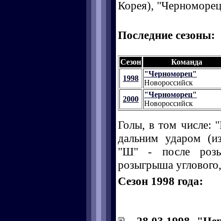
Корея), "Черноморец
Последние сезоны:
Сезон
Команда
"Черноморец"
1998
Новороссийск
"Черноморец"
2000
Новороссийск
Голы, в том числе: "
дальним ударом (и
"Ш" - после розы
розыгрыша углового, 
Сезон 1998 года: