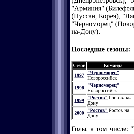
(Днепропетровск), "
"Арминия" (Билефель
(Пуссан, Корея), "Ла
"Черноморец" (Новор
на-Дону).
Последние сезоны:
Сезон
Команда
"Черноморец"
1997
Новороссийск
"Черноморец"
1998
Новороссийск
"Ростов"
Ростов-на-
1999
Дону
"Ростов"
Ростов-на-
2000
Дону
Голы, в том числе: "