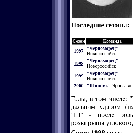
Последние сезоны:
Сезон
Команда
"Черноморец"
1997
Новороссийск
"Черноморец"
1998
Новороссийск
"Черноморец"
1999
Новороссийск
2000
"Шинник"
Ярославл
Голы, в том числе: "
дальним ударом (и
"Ш" - после розы
розыгрыша углового, 
Сезон 1998 года: