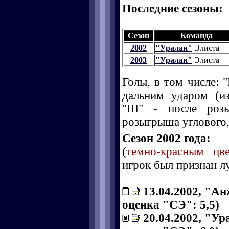
Последние сезоны:
Сезон
Команда
2002
"Уралан"
Элиста
2003
"Уралан"
Элиста
Голы, в том числе: "
дальним ударом (и
"Ш" - после розы
розыгрыша углового, 
Сезон 2002 года:
(
темно-красным цв
игрок был признан л
13.04.2002, "Ан
оценка "СЭ": 5,5)
20.04.2002, "Ура