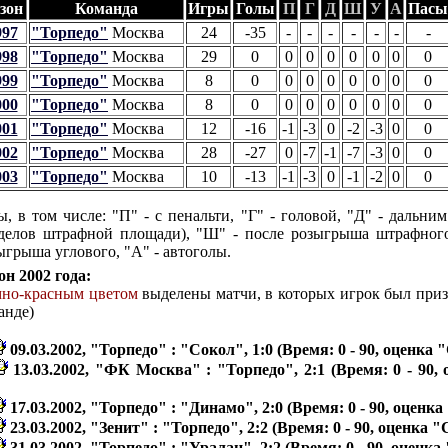
зон
Команда
Игры
Голы
П
Г
Д
Ш
У
А
Пасы
997
"Торпедо"
Москва
24
-35
-
-
-
-
-
-
-
998
"Торпедо"
Москва
29
0
0
0
0
0
0
0
0
999
"Торпедо"
Москва
8
0
0
0
0
0
0
0
0
000
"Торпедо"
Москва
8
0
0
0
0
0
0
0
0
001
"Торпедо"
Москва
12
-16
-1
-3
0
-2
-3
0
0
002
"Торпедо"
Москва
28
-27
0
-7
-1
-7
-3
0
0
003
"Торпедо"
Москва
10
-13
-1
-3
0
-1
-2
0
0
ы, в том числе: "П" - с пенальти, "Г" - головой, "Д" - дальним
делов штрафной площади), "Ш" - после розыгрыша штрафного
ыгрыша углового, "А" - автоголы.
он 2002 года:
мно-красным цветом
выделены матчи, в которых игрок был при
анде)
09.03.2002, "Торпедо" : "Сокол", 1:0 (Время: 0 - 90, оценка "
13.03.2002, "ФК Москва" : "Торпедо", 2:1 (Время: 0 - 90,
17.03.2002, "Торпедо" : "Динамо", 2:0 (Время: 0 - 90, оценка
23.03.2002, "Зенит" : "Торпедо", 2:2 (Время: 0 - 90, оценка "
31.03.2002, "Торпедо" : "Уралан", 2:2 (Время: 0 - 90, оценка