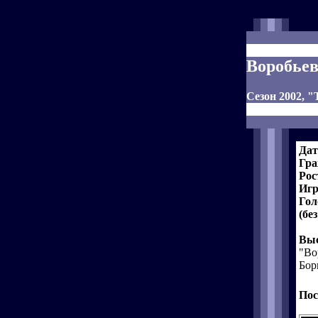
Воробьев
Сезон 2002, 
Дат
Гра
Рос
Игр
Гол
(бе
Выс
"Во
Бор
Пос