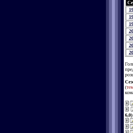
Се
1
1
1
2
2
2
2
Гол
пре
роз
Сез
(
те
ком
6,0)