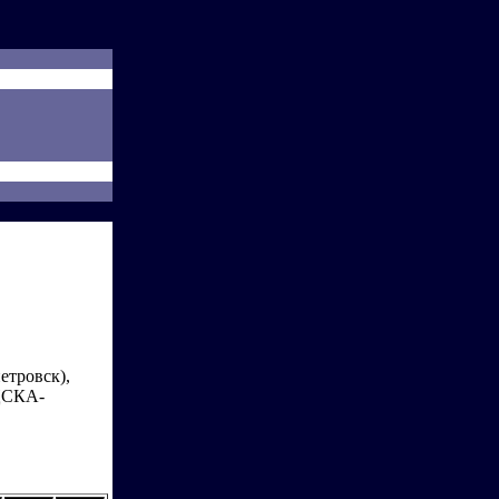
етровск),
"ЦСКА-