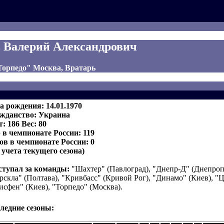
 Валерий Александрович
"Торпедо" Москва, Вратарь
а рождения: 14.01.1970
жданство: Украина
т: 186 Вес: 80
 в чемпионате России: 119
ов в чемпионате России: 0
з учета текущего сезона)
тупал за команды:
"Шахтер" (Павлоград), "Днепр-Д" (Днепроп
рскла" (Полтава), "Кривбасс" (Кривой Рог), "Динамо" (Киев), 
исфен" (Киев), "Торпедо" (Москва).
ледние сезоны: