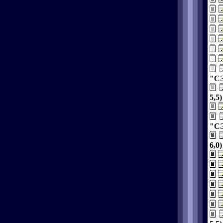
"СЭ
5,5)
"СЭ
6,0)