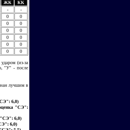
ЖК
КК
-
-
0
0
0
0
0
0
0
0
0
0
0
0
 ударом (из-за
, "У" - после
знан лучшим в
СЭ": 6,0)
 оценка "СЭ":
 "СЭ": 6,0)
СЭ": 6,0)
 "СЭ": 5,5)