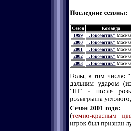
Последние сезоны:
Сезон
Команда
1999
"Локомотив"
Москв
2000
"Локомотив"
Москв
2001
"Локомотив"
Москв
2002
"Локомотив"
Москв
2003
"Локомотив"
Москв
Голы, в том числе: "
дальним ударом (и
"Ш" - после розы
розыгрыша углового, 
Сезон 2001 года:
(
темно-красным цв
игрок был признан л