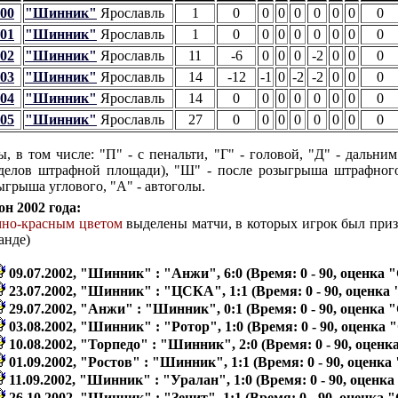
00
"Шинник"
Ярославль
1
0
0
0
0
0
0
0
0
01
"Шинник"
Ярославль
1
0
0
0
0
0
0
0
0
02
"Шинник"
Ярославль
11
-6
0
0
0
-2
0
0
0
03
"Шинник"
Ярославль
14
-12
-1
0
-2
-2
0
0
0
04
"Шинник"
Ярославль
14
0
0
0
0
0
0
0
0
05
"Шинник"
Ярославль
27
0
0
0
0
0
0
0
0
ы, в том числе: "П" - с пенальти, "Г" - головой, "Д" - дальним
делов штрафной площади), "Ш" - после розыгрыша штрафного
ыгрыша углового, "А" - автоголы.
он 2002 года:
мно-красным цветом
выделены матчи, в которых игрок был при
анде)
09.07.2002, "Шинник" : "Анжи", 6:0 (Время: 0 - 90, оценка "
23.07.2002, "Шинник" : "ЦСКА", 1:1 (Время: 0 - 90, оценка 
29.07.2002, "Анжи" : "Шинник", 0:1 (Время: 0 - 90, оценка "
03.08.2002, "Шинник" : "Ротор", 1:0 (Время: 0 - 90, оценка "
10.08.2002, "Торпедо" : "Шинник", 2:0 (Время: 0 - 90, оценк
01.09.2002, "Ростов" : "Шинник", 1:1 (Время: 0 - 90, оценка 
11.09.2002, "Шинник" : "Уралан", 1:0 (Время: 0 - 90, оценка
26.10.2002, "Шинник" : "Зенит", 1:1 (Время: 0 - 90, оценка "