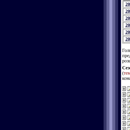
20
20
20
20
20
20
Гол
пре
роз
Сез
(
те
ком