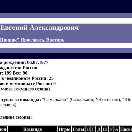
 Евгений Александрович
"Шинник" Ярославль, Вратарь
а рождения: 06.07.1977
жданство: Россия
т: 199 Вес: 96
 в чемпионате России: 25
ов в чемпионате России: 0
з учета текущего сезона)
тупал за команды:
"Самарканд" (Самарканд, Узбекистан), "Ш
ославль).
ледние сезоны:
зон
Команда
Игры
Голы
П
Г
Д
Ш
У
А
Пасы