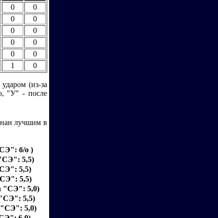
0
0
0
0
0
0
0
0
0
0
1
0
 ударом (из-за
, "У" - после
знан лучшим в
СЭ": б/о )
"СЭ": 5,5)
СЭ": 5,5)
СЭ": 5,5)
а "СЭ": 5,0)
"СЭ": 5,5)
 "СЭ": 5,0)
СЭ": 6,0)