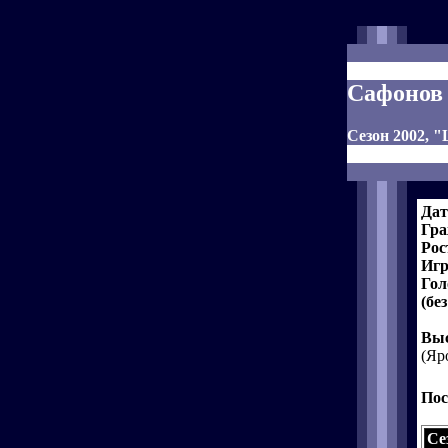
Сафонов
Сезон 2002, 
Дат
Гра
Рос
Игр
Гол
(бе
Выс
(Яр
Пос
Се