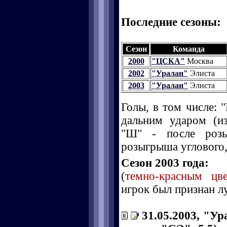
Последние сезоны:
Сезон
Команда
2000
"ЦСКА"
Москва
2002
"Уралан"
Элиста
2003
"Уралан"
Элиста
Голы, в том числе: "
дальним ударом (и
"Ш" - после розы
розыгрыша углового, 
Сезон 2003 года:
(
темно-красным цв
игрок был признан л
31.05.2003, "Ура