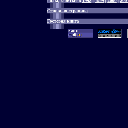
Голы, забитые в
1998
|
1999
|
2000
|
200
Основная страница
Гостевая книга