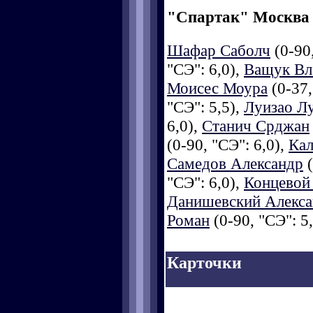
"Спартак" Москва
Шафар Саболч
(0-90,
"СЭ": 6,0),
Ващук Вл
Моисес Моура
(0-37,
"СЭ": 5,5),
Луизао Л
6,0),
Станич Срджан
(0-90, "СЭ": 6,0),
Ка
Самедов Александр
(
"СЭ": 6,0),
Концевой
Данишевский Алекс
Роман
(0-90, "СЭ": 5,
Карточки