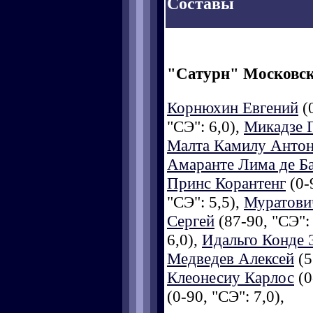
Составы
"Сатурн" Московск
Корнюхин Евгений
(0
"СЭ": 6,0),
Микадзе 
Малта Камилу Анто
Амаранте Лима де Б
Принс Корантенг
(0-
"СЭ": 5,5),
Муратови
Сергей
(87-90, "СЭ": 
6,0),
Идальго Конде
Медведев Алексей
(5
Клеонесиу Карлос
(0
(0-90, "СЭ": 7,0),