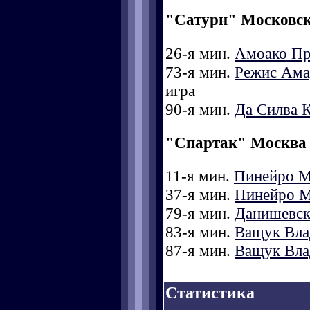
"Сатурн" Московск
26-я мин.
Амоако Пр
73-я мин.
Режис Ама
игра
90-я мин.
Да Силва 
"Спартак" Москва
11-я мин.
Пинейро М
37-я мин.
Пинейро М
79-я мин.
Данишевск
83-я мин.
Ващук Вла
87-я мин.
Ващук Вла
Статистика