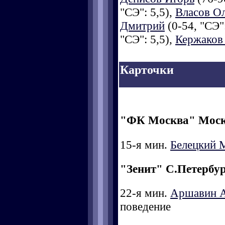
"СЭ": 5,5),
Власов О
Дмитрий
(0-54, "СЭ":
"СЭ": 5,5),
Кержаков
Карточки
"ФК Москва" Мос
15-я мин.
Белецкий 
"Зенит" С.Петербу
22-я мин.
Аршавин 
поведение