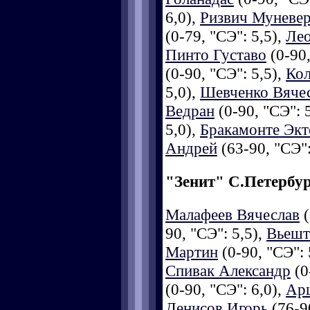
6,0),
Ризвич Муневе
(0-79, "СЭ": 5,5),
Лео
Пинто Густаво
(0-90,
(0-90, "СЭ": 5,5),
Кол
5,0),
Шевченко Вяче
Ведран
(0-90, "СЭ": 
5,0),
Бракамонте Экт
Андрей
(63-90, "СЭ":
"Зенит" С.Петербу
Малафеев Вячеслав
(
90, "СЭ": 5,5),
Вьешт
Мартин
(0-90, "СЭ": 
Спивак Александр
(0
(0-90, "СЭ": 6,0),
Ар
Денисов Игорь
(76-90