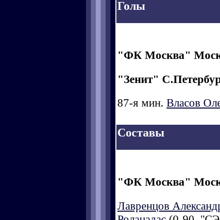
Голы
"ФК Москва" Мос
"Зенит" С.Петербу
87-я мин.
Власов Ол
Составы
"ФК Москва" Мос
Лавренцов Александ
Роланадас
(0-90, "СЭ"