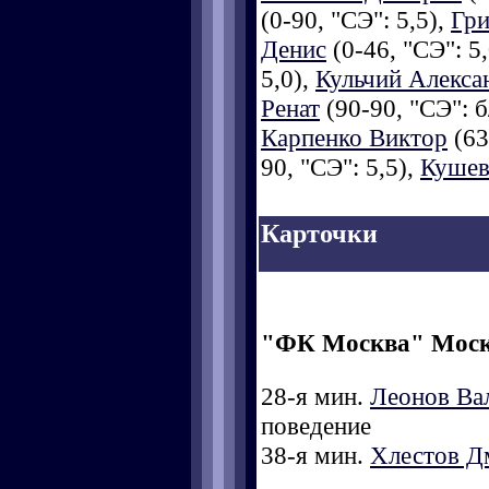
(0-90, "СЭ": 5,5),
Гр
Денис
(0-46, "СЭ": 5
5,0),
Кульчий Алекса
Ренат
(90-90, "СЭ": б
Карпенко Виктор
(63
90, "СЭ": 5,5),
Кушев
Карточки
"ФК Москва" Мос
28-я мин.
Леонов Ва
поведение
38-я мин.
Хлестов Д