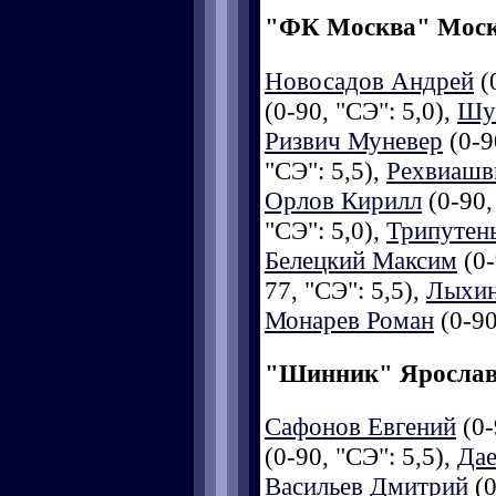
"ФК Москва" Мос
Новосадов Андрей
(0
(0-90, "СЭ": 5,0),
Шус
Ризвич Муневер
(0-9
"СЭ": 5,5),
Рехвиашв
Орлов Кирилл
(0-90,
"СЭ": 5,0),
Трипутен
Белецкий Максим
(0-
77, "СЭ": 5,5),
Лыхин
Монарев Роман
(0-90
"Шинник" Яросла
Сафонов Евгений
(0-
(0-90, "СЭ": 5,5),
Дае
Васильев Дмитрий
(0