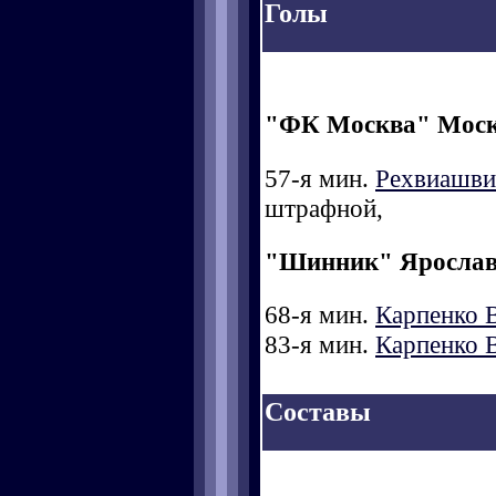
Голы
"ФК Москва" Мос
57-я мин.
Рехвиашви
штрафной,
"Шинник" Яросла
68-я мин.
Карпенко 
83-я мин.
Карпенко 
Составы