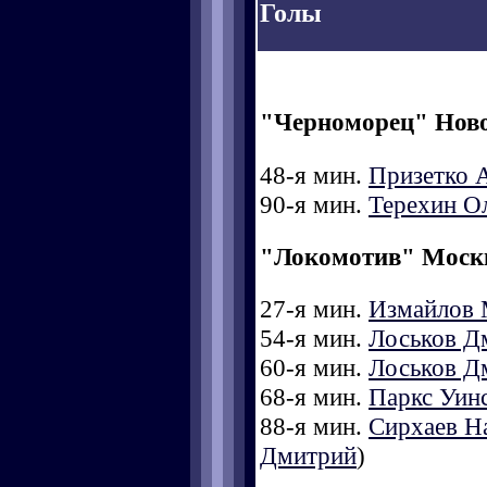
Голы
"Черноморец" Нов
48-я мин.
Призетко 
90-я мин.
Терехин О
"Локомотив" Моск
27-я мин.
Измайлов 
54-я мин.
Лоськов Д
60-я мин.
Лоськов Д
68-я мин.
Паркс Уин
88-я мин.
Сирхаев Н
Дмитрий
)