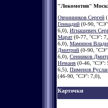
"Локомотив" Моск
Овчинников Сергей
(
Геннадий
(0-90, "СЭ"
6,0),
Игнашевич Сер
Марат
(0-77, "СЭ": 7
6,0),
Маминов Влад
Дмитрий
(0-90, "СЭ":
6,0),
Сенников Дмит
Неманя
(0-46, "СЭ": 
6,5),
Пименов Русла
(46-90, "СЭ": 7,0),
Карточки