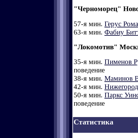
"Черноморец" Нов
57-я мин.
Герус Ром
63-я мин.
Фабиу Битт
"Локомотив" Моск
35-я мин.
Пименов Р
поведение
38-я мин.
Маминов 
42-я мин.
Нижегород
50-я мин.
Паркс Уин
поведение
Статистика