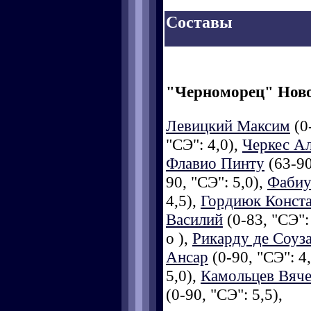
Составы
"Черноморец" Нов
Левицкий Максим
(0-
"СЭ": 4,0),
Черкес А
Флавио Пинту
(63-90
90, "СЭ": 5,0),
Фабиу
4,5),
Гордиюк Конст
Василий
(0-83, "СЭ":
о ),
Рикарду де Соуз
Ансар
(0-90, "СЭ": 4
5,0),
Камольцев Вяче
(0-90, "СЭ": 5,5),