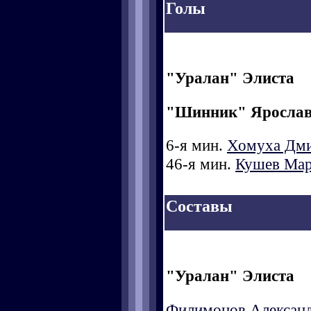
Голы
"Уралан" Элиста
"Шинник" Яросла
6-я мин.
Хомуха Дм
46-я мин.
Кушев Ма
Составы
"Уралан" Элиста
Филимонов Алексан