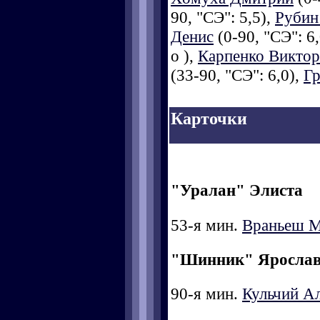
90, "СЭ": 5,5),
Рубин
Денис
(0-90, "СЭ": 6
о ),
Карпенко Виктор
(33-90, "СЭ": 6,0),
Г
Карточки
"Уралан" Элиста
53-я мин.
Враньеш 
"Шинник" Яросла
90-я мин.
Кульчий А