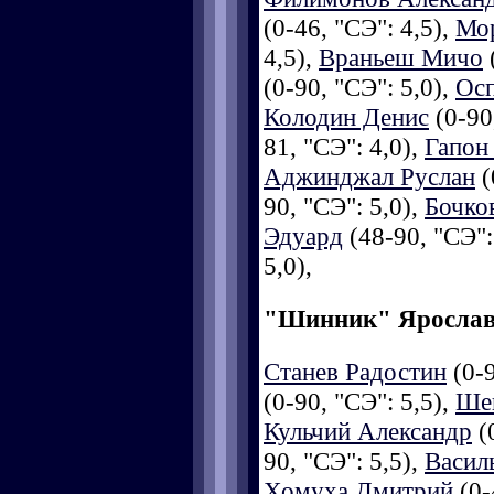
(0-46, "СЭ": 4,5),
Мор
4,5),
Враньеш Мичо
(
(0-90, "СЭ": 5,0),
Ос
Колодин Денис
(0-90
81, "СЭ": 4,0),
Гапон
Аджинджал Руслан
(
90, "СЭ": 5,0),
Бочко
Эдуард
(48-90, "СЭ":
5,0),
"Шинник" Яросла
Станев Радостин
(0-9
(0-90, "СЭ": 5,5),
Шев
Кульчий Александр
(0
90, "СЭ": 5,5),
Васил
Хомуха Дмитрий
(0-